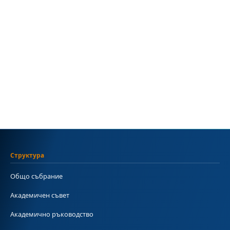
Структура
Общо събрание
Академичен съвет
Академично ръководство