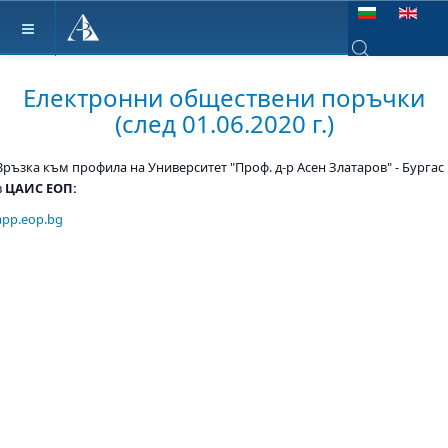
Изберете език
Type 2 or more ch
Електронни обществени поръчки
(след 01.06.2020 г.)
Връзка към профила на Университет "Проф. д-р Асен Златаров" - Бургас
в
ЦАИС ЕОП:
app.eop.bg