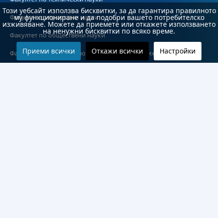
Този уебсайт използва бисквитки, за да гарантира правилното
Факултет по природни науки
му функциониране и да подобри вашето потребителско
изживяване. Можете да приемете или откажете използването
на ненужни бисквитки по всяко време.
Факултет по обществени науки
Приеми всички
Откажи всички
Настройки
Факултет по обществено здраве и здравни грижи
Медицински факултет
Колежи и департаменти
Колеж по туризъм
Медицински колеж
Технически колеж
ДКПРПС
Департамент по езиково и подготвително обучение