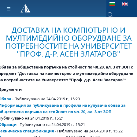
Изберете език
Type 2 or more ch
ДОСТАВКА НА КОМПЮТЪРНО И
МУЛТИМЕДИЙНО ОБОРУДВАНЕ ЗА
ПОТРЕБНОСТИТЕ НА УНИВЕРСИТЕТ
"ПРОФ. Д-Р. АСЕН ЗЛАТАРОВ"
Обява за обществена поръчка на стойност по чл.20, ал. 3 от ЗОП с
предмет "Доставка на компютърно и мултимедийно оборудване
за потребностите на Университет "Проф. д-р. Асен Златаров"“
Документи
Обява
- Публикувано на 24.04.2019 г., 15:20
Информация за публикувана в профила на купувача обява за
обществена поръчка на стойност по чл. 20, ал. 3 от ЗОП
-
Публикувано на 24.04.2019 г., 15:21
Образци
- Публикувано на 24.04.2019 г., 15:21
Техническа спецификация
- Публикувано на 24.04.2019 г., 15:22