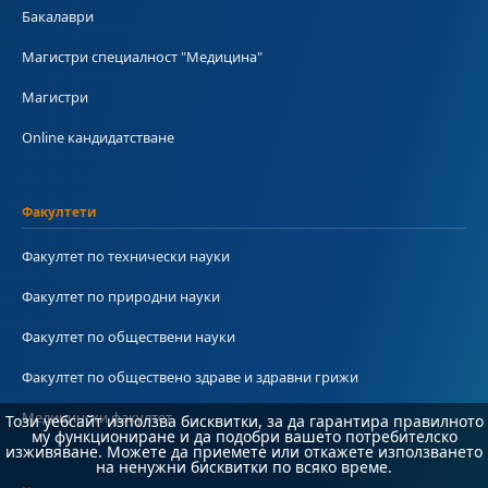
Бакалаври
Магистри специалност "Медицина"
Магистри
Online кандидатстване
Факултети
Факултет по технически науки
Факултет по природни науки
Факултет по обществени науки
Факултет по обществено здраве и здравни грижи
Медицински факултет
Този уебсайт използва бисквитки, за да гарантира правилното
му функциониране и да подобри вашето потребителско
изживяване. Можете да приемете или откажете използването
на ненужни бисквитки по всяко време.