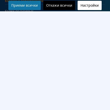
Колежи и департаменти
Приеми всички
Откажи всички
Настройки
Колеж по туризъм
Медицински колеж
Технически колеж
ДКПРПС
Департамент по езиково и подготвително обучение
Научноизследователски институт
Научни лаборатории
Конкурси
Проекти
Документи