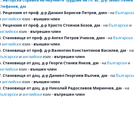
Стефанов, дм
2. Рецензия от проф. д-р Данаил Борисов Петров, дмн -
на
българск
и
английски
език
- външен член
3. Рецензия от проф. д-р Христо Стоянов Бозов, дм
- на
български
и
английски
език -
вътрешен член
4. Становище от проф. д-р Ангел Петров Учиков, дмн
- на
български
и
английски
език
- външен член
5. Становище от проф. д-р Валентин Константинов Василев, дм
- на
български
и
английски
език
- вътрешен член
6. Становище от доц. д-р Георги Станев Янков, дм
- на
български
и
английски
език
- външен член
7. Становище от доц. д-р Даниел Георгиев Вълчев, дм
- на
българск
и
английски
език
- външен член
8. Становище от доц. д-р Николай Радославов Миринчев, дм
- на
български
и
английски
език
- вътрешен член