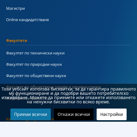
Магистри
Online кандидатстване
Факултети
Факултет по технически науки
Факултет по природни науки
Факултет по обществени науки
Факултет по обществено здраве и здравни грижи
Този уебсайт използва бисквитки, за да гарантира правилното
му функциониране и да подобри вашето потребителско
изживяване. Можете да приемете или откажете използването
Медицински факултет
на ненужни бисквитки по всяко време.
Приеми всички
Откажи всички
Настройки
Колежи и департаменти
Колеж по туризъм