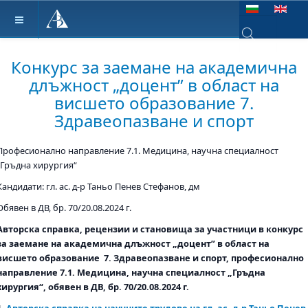
Изберете език
Type 2 or more ch
Конкурс за заемане на академична
длъжност „доцент” в област на
висшето образование 7.
Здравеопазване и спорт
Професионално направление 7.1. Медицина, научна специалност
„Гръдна хирургия“
Кандидати: гл. ас. д-р Таньо Пенев Стефанов, дм
Обявен в ДВ, бр. 70/20.08.2024 г.
Авторска справка, рецензии и становища за участници в конкурс
за заемане на академична длъжност „доцент” в област на
висшето образование 7. Здравеопазване и спорт, професионално
направление 7.1. Медицина, научна специалност „Гръдна
хирургия“, обявен в ДВ, бр. 70/20.08.2024 г.
1.
Авторска справка на научните трудове на гл. ас. д-р Таньо Пенев