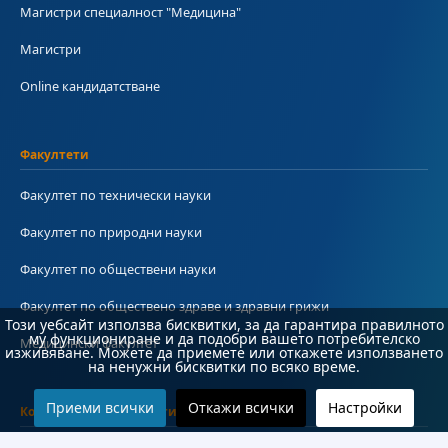
Магистри специалност "Медицина"
Магистри
Online кандидатстване
Факултети
Факултет по технически науки
Факултет по природни науки
Факултет по обществени науки
Факултет по обществено здраве и здравни грижи
Този уебсайт използва бисквитки, за да гарантира правилното
му функциониране и да подобри вашето потребителско
Медицински факултет
изживяване. Можете да приемете или откажете използването
на ненужни бисквитки по всяко време.
Приеми всички
Откажи всички
Настройки
Колежи и департаменти