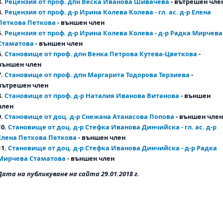
3.
Рецензия от проф. дпн Веска Иванова Шивачева
- вътрешен чле
4.
Рецензия от проф. д-р Ирина Колева Колева - гл. ас. д-р Елена
Петкова Петкова
- външен член
5.
Рецензия от проф. д-р Ирина Колева Колева - д-р Радка Мирчева
Стаматова
- външен член
6.
Становище от проф. дпн Венка Петрова Кутева-Цветкова
-
външен член
7.
Становище от проф. дпн Маргарита Тодорова Терзиева
-
вътрешен член
8.
Становище от проф. д-р Наталия Иванова Витанова
- външен
член
9.
Становище от доц. д-р Снежана Атанасова Попова
- външен член
10.
Становище от доц. д-р Стефка Иванова Динчийска - гл. ас. д-р
Елена Петкова Петкова
- външен член
11.
Становище от доц. д-р Стефка Иванова Динчийска - д-р Радка
Мирчева Стаматова
- външен член
Дата на публикуване на сайта 29.01.2018 г.