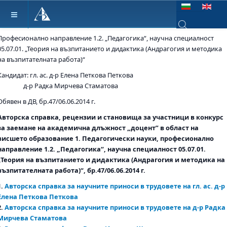
Изберете език
Професионално направление 1.2. „Педагогика“, научна специалност
Type 2 or more ch
05.07.01. „Теория на възпитанието и дидактика (Андрагогия и методика
на възпитателната работа)“
Кандидат: гл. ас. д-р Елена Петкова Петкова
д-р Радка Мирчева Стаматова
Обявен в ДВ, бр.47/06.06.2014 г.
Авторска справка, рецензии и становища за участници в конкурс
за заемане на академична длъжност „доцент” в област на
висшето образование 1. Педагогически науки, професионално
направление 1.2. „Педагогика“, научна специалност 05.07.01.
„Теория на възпитанието и дидактика (Андрагогия и методика на
възпитателната работа)“, бр.47/06.06.2014 г.
1.
Авторска справка за научните приноси в трудовете на гл. ас. д-р
Елена Петкова Петкова
2.
Авторска справка за научните приноси в трудовете на д-р Радка
Мирчева Стаматова