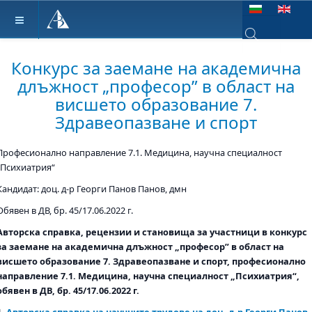
Изберете език
Type 2 or more ch
Конкурс за заемане на академична
длъжност „професор” в област на
висшето образование 7.
Здравеопазване и спорт
Професионално направление 7.1. Медицина, научна специалност
„Психиатрия“
Кандидат: доц. д-р Георги Панов Панов, дмн
Обявен в ДВ, бр. 45/17.06.2022 г.
Авторска справка, рецензии и становища за участници в конкурс
за заемане на академична длъжност „професор” в област на
висшето образование 7. Здравеопазване и спорт, професионално
направление 7.1. Медицина, научна специалност „Психиатрия“,
обявен в ДВ, бр. 45/17.06.2022 г.
1.
Авторска справка на научните трудове на доц. д-р Георги Панов