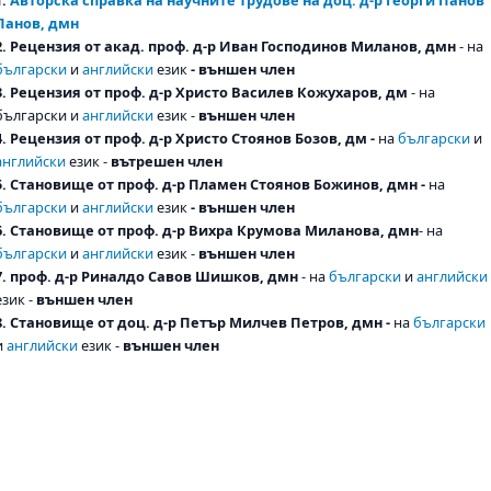
Панов, дмн
2. Рецензия от акад. проф. д-р Иван Господинов Миланов, дмн
- на
български
и
английски
език
- външен член
3. Рецензия от проф. д-р Христо Василев Кожухаров, дм
- на
български и
английски
език -
външен член
4. Рецензия от проф. д-р Христо Стоянов Бозов, дм -
на
български
и
английски
език -
вътрешен член
5. Становище от проф. д-р Пламен Стоянов Божинов, дмн -
на
български
и
английски
език
- външен член
6. Становище от проф. д-р Вихра Крумова Миланова, дмн
- на
български
и
английски
език -
външен член
7. проф. д-р Риналдо Савов Шишков, дмн
- на
български
и
английски
език -
външен член
8. Становище от доц. д-р Петър Милчев Петров, дмн -
на
български
и
английски
език -
външен член