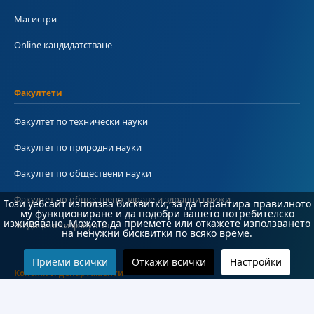
Магистри
Online кандидатстване
Факултети
Факултет по технически науки
Факултет по природни науки
Факултет по обществени науки
Факултет по обществено здраве и здравни грижи
Този уебсайт използва бисквитки, за да гарантира правилното
му функциониране и да подобри вашето потребителско
изживяване. Можете да приемете или откажете използването
Медицински факултет
на ненужни бисквитки по всяко време.
Приеми всички
Откажи всички
Настройки
Колежи и департаменти
Колеж по туризъм