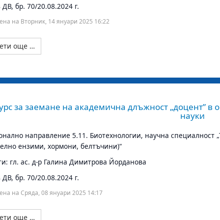
ДВ, бр. 70/20.08.2024 г.
ена на Вторник, 14 януари 2025 16:22
ети още …
урс за заемане на академична длъжност „доцент” в о
науки
нално направление 5.11. Биотехнологии, научна специалност 
елно ензими, хормони, белтъчини)“
и: гл. ас. д-р Галина Димитрова Йорданова
ДВ, бр. 70/20.08.2024 г.
ена на Сряда, 08 януари 2025 14:17
ети още …