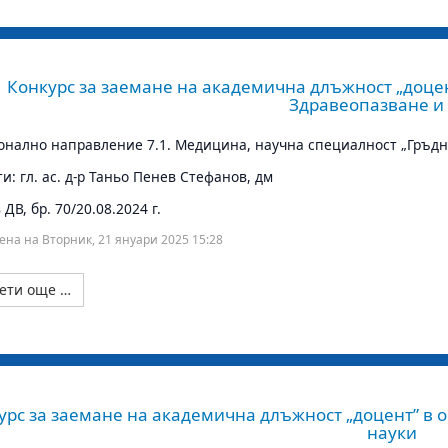
Конкурс за заемане на академична длъжност „доцен
Здравеопазване и
нално направление 7.1. Медицина, научна специалност „Гръдн
и: гл. ас. д-р Таньо Пенев Стефанов, дм
ДВ, бр. 70/20.08.2024 г.
ена на Вторник, 21 януари 2025 15:28
ети още …
урс за заемане на академична длъжност „доцент” в о
науки