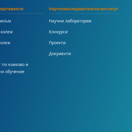
партаменти
Научноизследователски институт
ризъм
Научни лаборатории
 колеж
Конкурси
колеж
Проекти
Документи
 по езиково и
но обучение