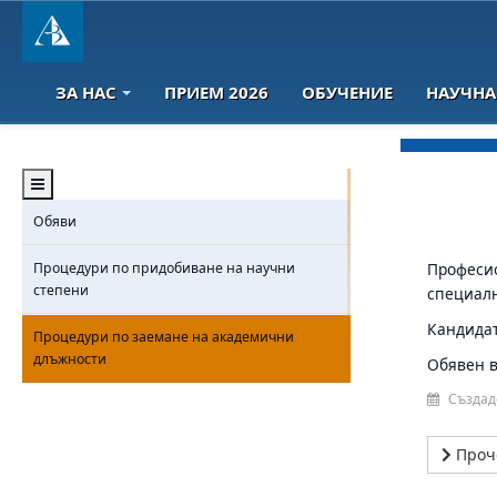
ЗА НАС
ПРИЕМ 2026
ОБУЧЕНИЕ
НАУЧНА
Обяви
Процедури по придобиване на научни
Професио
степени
специалн
Кандидат
Процедури по заемане на академични
длъжности
Обявен в 
Създад
Проч