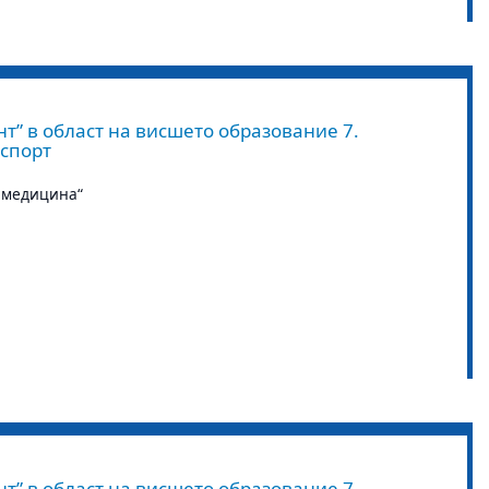
т” в област на висшето образование 7.
 спорт
 медицина“
т” в област на висшето образование 7.