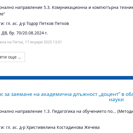
нално направление 5.3. Комуникационна и компютърна техника
ие“
и: гл. ас. д-р Тодор Петков Петков
ДВ, бр. 70/20.08.2024 г.
ена на Петък, 17 януари 2025 13:31
ети още …
с за заемане на академична длъжност „доцент” в об
науки
нално направление 1.3. Педагогика на обучението по... (Метод
и: гл. ас. д-р Христивелина Костадинова Жечева