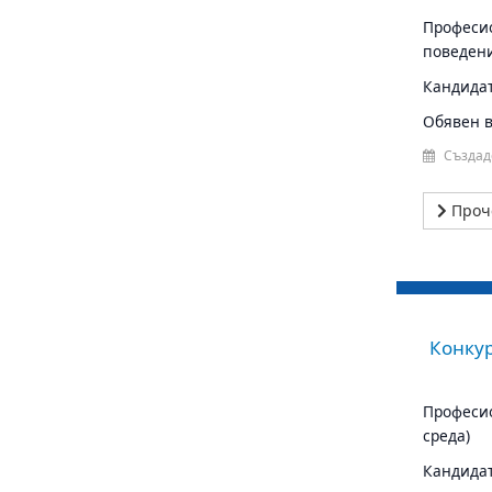
Професио
поведен
Кандидат
Обявен в 
Създад
Проч
Конкур
Професио
среда)
Кандидат