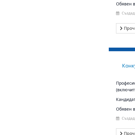
Обявен в 
Създад
Проч
Конк
Професио
(включит
Кандидат
Обявен в 
Създад
Проч