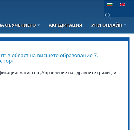
Изберете език
НА ОБУЧЕНИЕТО
АКРЕДИТАЦИЯ
УНИ ОНЛАЙН
Type 2 or more 
т” в област на висшето образование 7.
 спорт
фикация: магистър „Управление на здравните грижи“, и