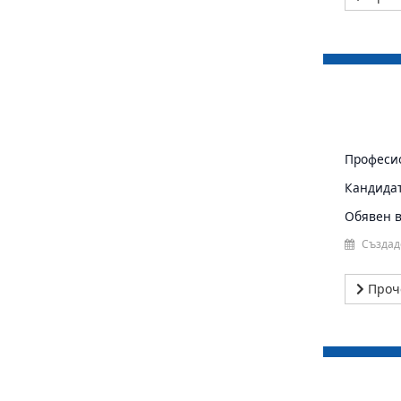
Професио
Кандида
Обявен в 
Създад
Проч