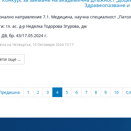
Здравеопазване и
нално направление 7.1. Медицина, научна специалност „Патол
и: гл. ас. д-р Недялка Тодорова Згурова, дм
ДВ, бр. 43/17.05.2024 г.
ена на Четвъртък, 10 Октомври 2024 15:17
ети още …
Предишна
1
2
3
4
5
6
7
8
9
10
С