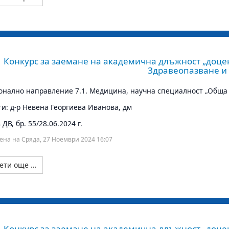
Конкурс за заемане на академична длъжност „доцен
Здравеопазване и
нално направление 7.1. Медицина, научна специалност „Обща
ти: д-р Невена Георгиева Иванова, дм
ДВ, бр. 55/28.06.2024 г.
ена на Сряда, 27 Ноември 2024 16:07
ети още …
Конкурс за заемане на академична длъжност „доцен