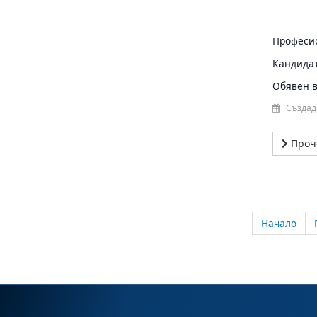
Професио
Кандидат
Обявен в 
Създад
Проч
Начало