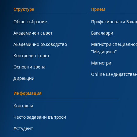
Структура
Прием
Общо събрание
Професионални Бака
Академичен съвет
Бакалаври
Академично ръководство
Магистри специално
"Медицина"
Контролен съвет
Магистри
Основни звена
Online кандидатства
Дирекции
Информация
Контакти
Често задавани въпроси
#Студент