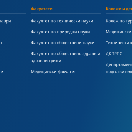
Факултети
Колежи и де
лаври
Факултет по технически науки
Колеж по ту
Факултет по природни науки
Медицински
ст
Факултет по обществени науки
Технически 
Факултет по обществено здраве и
ДКПРПС
здравни грижи
Департамент
не
Медицински факултет
подготвител