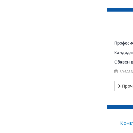
Професио
Кандидат
Обявен в 
Създад
Проч
Конк