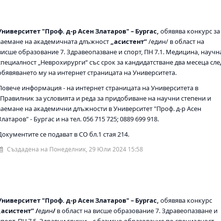
Университет "Проф. д-р Асен Златаров" – Бургас,
обявява конкурс
за
заемане на академичната длъжност
„aсистент”
/един/ в област на
висше образование 7. Здравеопазване и спорт, ПН 7.1. Медицина, научн
специалност „Неврохирурги“ със срок за кандидатстване два месеца сле
обявяването му на интернет страницата на Университета.
Повече информация - на интернет страницата на Университета в
„Правилник за условията и реда за придобиване на научни степени и
заемане на академични длъжности в Университет "Проф. д-р Асен
Златаров" - Бургас и на тел. 056 715 725; 0889 699 918.
Документите се подават в СО бл.1 стая 214.
Създадена на Понеделник, 29 Юли 2024 15:58
Университет "Проф. д-р Асен Златаров" – Бургас,
обявява конкурс
„aсистент”
/
един
/
в област на висше образование 7. Здравеопазване и
спорт, ПН 7.5. Здравни грижи – с базисно образование по специалност