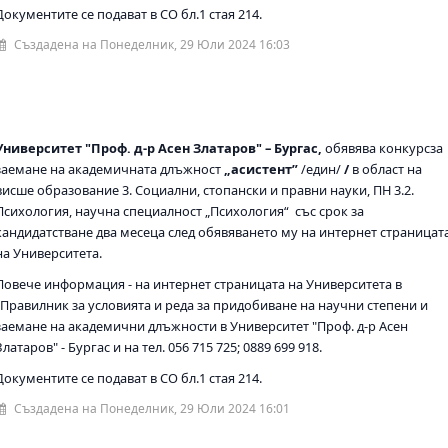
Документите се подават в СО бл.1 стая 214.
Създадена на Понеделник, 29 Юли 2024 16:03
Университет "Проф. д-р Асен Златаров" – Бургас,
обявява конкурсза
заемане на академичната длъжност
„aсистент”
/един/
/
в област на
висше образование 3. Социални, стопански и правни науки, ПН 3.2.
Психология, научна специалност „Психология“ със срок за
кандидатстване два месеца след обявяването му на интернет страницат
на Университета.
Повече информация - на интернет страницата на Университета в
„Правилник за условията и реда за придобиване на научни степени и
заемане на академични длъжности в Университет "Проф. д-р Асен
Златаров" - Бургас и на тел. 056 715 725; 0889 699 918.
Документите се подават в СО бл.1 стая 214.
Създадена на Понеделник, 29 Юли 2024 16:01