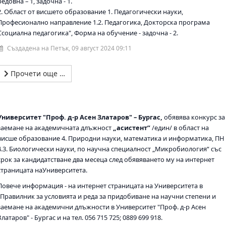
редовна – 1, задочна - 1.
2. Област от висшето образование 1. Педагогически науки,
Професионално направление 1.2. Педагогика, Докторска програма
Ссоциална педагогика", Форма на обучение - задочна - 2.
Създадена на Петък, 09 август 2024 09:11
Прочети още …
Университет "Проф. д-р Асен Златаров" – Бургас,
обявява конкурс за
заемане на академичната длъжност
„aсистент”
/един/ в област на
висше образование 4. Природни науки, математика и информатика, ПН
4.3. Биологически науки, по научна специалност „Микробиология“ със
срок за кандидатстване два месеца след обявяването му на интернет
страницата наУниверситета.
Повече информация - на интернет страницата на Университета в
„Правилник за условията и реда за придобиване на научни степени и
заемане на академични длъжности в Университет "Проф. д-р Асен
Златаров" - Бургас и на тел. 056 715 725; 0889 699 918.