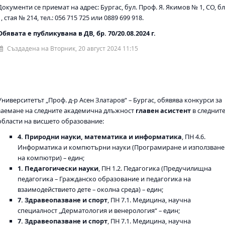
Документи се приемат на адрес: Бургас, бул. Проф. Я. Якимов № 1, СО, бл
1, стая № 214, тел.: 056 715 725 или 0889 699 918.
Обявата е публикувана в ДВ, бр. 70/20.08.2024 г.
Създадена на Вторник, 20 август 2024 11:15
Университетът „Проф. д-р Асен Златаров“ – Бургас, обявява конкурси за
заемане на следните академична длъжност
главен асистент
в следнит
области на висшето образование:
4. Природни науки, математика и информатика
, ПН 4.6.
Информатика и компютърни науки (Програмиране и използване
на компютри) – един;
1. Педагогически науки
, ПН 1.2. Педагогика (Предучилищна
педагогика – Гражданско образование и педагогика на
взаимодействието дете – околна среда) – един;
7. Здравеопазване и спорт
, ПН 7.1. Медицина, научна
специалност „Дерматология и венерология“ – един;
7. Здравеопазване и спорт
, ПН 7.1. Медицина, научна