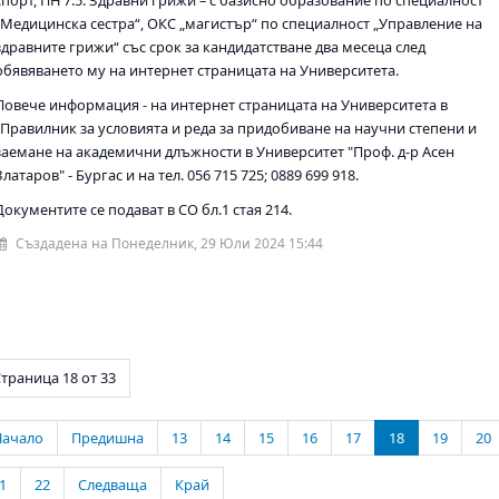
„Медицинска сестра“, ОКС „магистър“ по специалност „Управление на
здравните грижи“ със срок за кандидатстване два месеца след
обявяването му на интернет страницата на Университета.
Повече информация - на интернет страницата на Университета в
„Правилник за условията и реда за придобиване на научни степени и
заемане на академични длъжности в Университет "Проф. д-р Асен
Златаров" - Бургас и на тел. 056 715 725; 0889 699 918.
Документите се подават в СО бл.1 стая 214.
Създадена на Понеделник, 29 Юли 2024 15:44
траница 18 от 33
Начало
Предишна
13
14
15
16
17
18
19
20
1
22
Следваща
Край