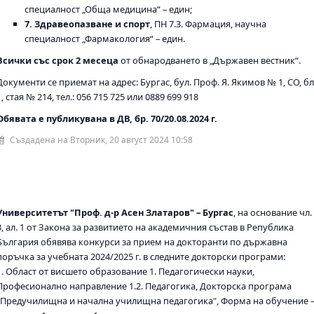
специалност „Обща медицина“ – един;
7. Здравеопазване и спорт
, ПН 7.3. Фармация, научна
специалност „Фармакология“ – един.
Всички със срок 2 месеца
от обнародването в „Държавен вестник“.
Документи се приемат на адрес: Бургас, бул. Проф. Я. Якимов № 1, СО, бл
1, стая № 214, тел.: 056 715 725 или 0889 699 918
Обявата е публикувана в ДВ, бр. 70/20.08.2024 г.
Създадена на Вторник, 20 август 2024 10:58
Университетът "Проф. д-р Асен Златаров" – Бургас
, на основание чл.
3, ал. 1 от Закона за развитието на академичния състав в Република
България обявява конкурси за прием на докторанти по държавна
поръчка за учебната 2024/2025 г. в следните докторски програми:
1. Област от висшето образование 1. Педагогически науки,
Професионално направление 1.2. Педагогика, Докторска програма
„Предучилищна и начална училищна педагогика", Форма на обучение 