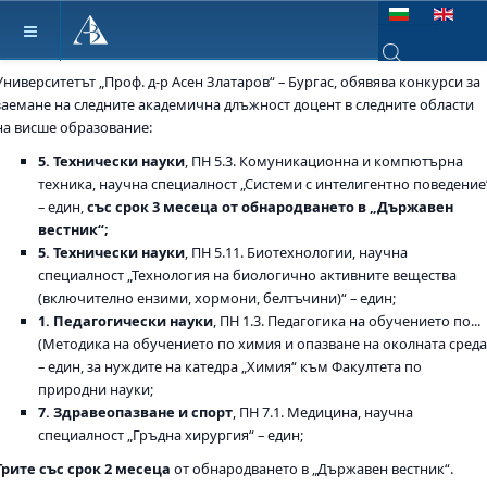
Изберете език
Университетът „Проф. д-р Асен Златаров“ – Бургас, обявява конкурси за
Type 2 or more ch
заемане на следните академична длъжност доцент в следните области
на висше образование:
5. Технически науки
, ПН 5.3. Комуникационна и компютърна
техника, научна специалност „Системи с интелигентно поведение
– един,
със срок 3 месеца от обнародването в „Държавен
вестник“;
5. Технически науки
, ПН 5.11. Биотехнологии, научна
специалност „Технология на биологично активните вещества
(включително ензими, хормони, белтъчини)“ – един;
1. Педагогически науки
, ПН 1.3. Педагогика на обучението по...
(Методика на обучението по химия и опазване на околната среда
– един, за нуждите на катедра „Химия“ към Факултета по
природни науки;
7. Здравеопазване и спорт
, ПН 7.1. Медицина, научна
специалност „Гръдна хирургия“ – един;
Трите със срок 2 месеца
от обнародването в „Държавен вестник“.