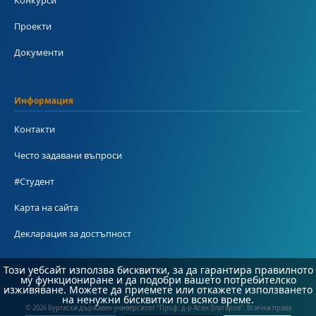
Проекти
Документи
Информация
Контакти
Често задавани въпроси
#Студент
Карта на сайта
Декларация за достъпност
Този уебсайт използва бисквитки, за да гарантира правилното
му функциониране и да подобри вашето потребителско
изживяване. Можете да приемете или откажете използването
на ненужни бисквитки по всяко време.
© 2026 Бургаски държавен университет "Проф. д-р Асен Златаров". Всички права