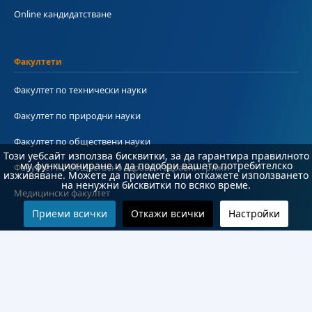
Online кандидатстване
Факултети
Факултет по технически науки
Факултет по природни науки
Факултет по обществени науки
Този уебсайт използва бисквитки, за да гарантира правилното
му функциониране и да подобри вашето потребителско
Факултет по обществено здраве и здравни грижи
изживяване. Можете да приемете или откажете използването
на ненужни бисквитки по всяко време.
Медицински факултет
Приеми всички
Откажи всички
Настройки
Колежи и департаменти
Колеж по туризъм
Медицински колеж