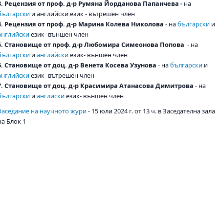
3.
Рецензия от проф. д-р Румяна Йорданова Папанчева -
на
български
и английски език - вътрешен член
4. Рецензия от проф. д-р Марина Колева Николова
- на
български
и
английски
език-
външен член
5. Становище от проф. д-р Любомира Симеонова Попова
- на
български
и
английски
език- външен член
6. Становище от доц. д-р Венета Косева Узунова
- на
български
и
английски
език-
вътрешен член
7. Становище от доц. д-р Красимира Атанасова Димитрова
-
на
български
и
англиски
език- външен член
Заседание на научното жури
- 15 юли 2024 г. от 13 ч. в Заседателна зала
на Блок 1