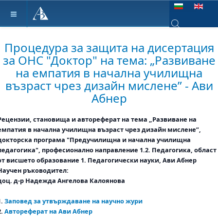
Изберете език
Type 2 or more ch
Процедура за защита на дисертация
за ОНС "Доктор" на тема: „Развиване
на емпатия в начална училищна
възраст чрез дизайн мислене” - Ави
Абнер
Рецензии, становища и автореферат на тема „Развиване на
емпатия в начална училищна възраст чрез дизайн мислене”,
докторска програма "Предучилищна и начална училищна
педагогика", професионално направление 1.2. Педагогика, област
от висшето образование 1. Педагогически науки, Ави Абнер
Научен ръководител:
доц. д-р Надежда Ангелова Калоянова
1.
Заповед за утвърждаване на научно жури
2.
Автореферат на Ави Абнер