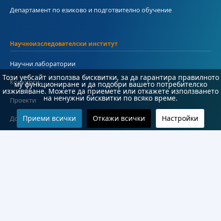
Департамент по езиково и подготвително обучение
Научноизследователски институт
Научни лаборатории
Този уебсайт използва бисквитки, за да гарантира правилното
Конкурси
му функциониране и да подобри вашето потребителско
изживяване. Можете да приемете или откажете използването
на ненужни бисквитки по всяко време.
Проекти
Приеми всички
Откажи всички
Настройки
Документи
Информация
Контакти
Често задавани въпроси
#Студент