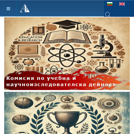
Изберете език
Type 2 or more ch