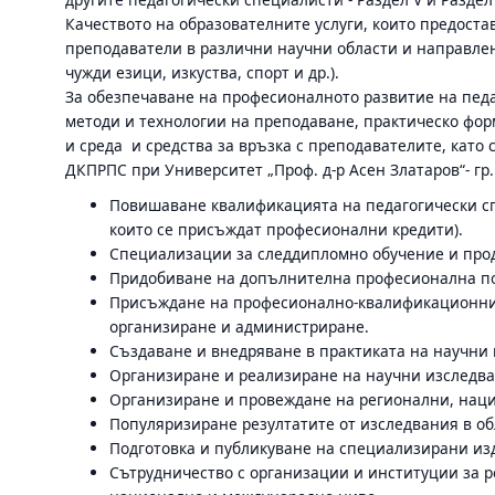
Качеството на образователните услуги, които предостав
преподаватели в различни научни области и направлен
чужди езици, изкуства, спорт и др.).
За обезпечаване на професионалното развитие на педа
методи и технологии на преподаване, практическо фор
и среда и средства за връзка с преподавателите, кат
ДКПРПС при Университет „Проф. д-р Асен Златаров“- гр.
Повишаване квалификацията на педагогически с
които се присъждат професионални кредити).
Специализации за следдипломно обучение и про
Придобиване на допълнителна професионална по
Присъждане на професионално-квалификационни 
организиране и администриране.
Създаване и внедряване в практиката на научни 
Организиране и реализиране на научни изследва
Организиране и провеждане на регионални, наци
Популяризиране резултатите от изследвания в об
Подготовка и публикуване на специализирани из
Сътрудничество с организации и институции за р