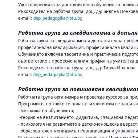
Удостоверенията за допълнително обучение за повиша
Ръководител на работна група: доц. д-р Биляна Цонков
e-mail:
dep_pedagogika@btu.bg
Работна група за следдипломна и допъл
Работна група за следдипломна и допълнителна проф
професионална квалификация, професионална квалифи
Обучението включва теоретична и практическа подгото
съответствие с професионалния профил на учителска 
Ръководител на работна група: доц. д-р Тинка Иванова
e-mail:
dep_pedagogika@btu.bg
Работна група за повишаване квалифика
Работната група организира и провежда курсове за п
Програмите, по които се полагат изпити или се защита
- методика на обучението;
-теория на възпитанието, дидактика, специална педаго
- психология на развитието в детско-юношеска възраст
- образователен мениджмънт/организация и управление
Ръководител на работна група: проф. дпн Маргарита Т