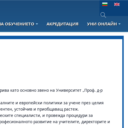
Изберете език
НА ОБУЧЕНИЕТО
АКРЕДИТАЦИЯ
УНИ ОНЛАЙН
Type 2 or more 
крива като основно звено на Университет „Проф. д-р
налните и европейски политики за учене през целия
игентен, устойчив и приобщаващ растеж.
еските специалисти, и провежда процедури за
професионалното развитие на учителите, директорите и