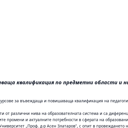
ваща квалификация по предметни области и на
 курсове за въвеждаща и повишаваща квалификация на педагог
ти от различни нива на образователната система и са диферен
ите промени и актуалните потребности в сферата на образова
иверситет „Проф. д-р Асен Златаров”, с опит в провеждането н