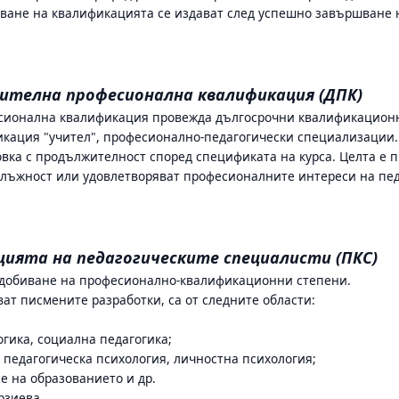
ване на квалификацията се издават след успешно завършване 
а
нителна професионална квалификация (ДПК)
есионална квалификация провежда дългосрочни квалификацион
кация "учител", професионално-педагогически специализации.
вка с продължителност според спецификата на курса. Целта е 
длъжност или удовлетворяват професионалните интереси на пед
цията на педагогическите специалисти (ПКС)
ридобиване на професионално-квалификационни степени.
ват писмените разработки, са от следните области:
гика, социална педагогика;
, педагогическа психология, личностна психология;
 на образованието и др.
ерзиева