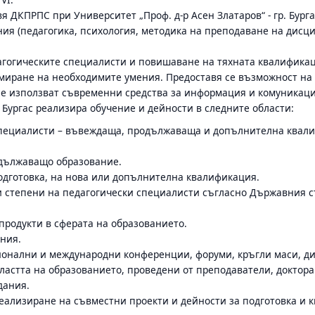
я ДКПРПС при Университет „Проф. д-р Асен Златаров“ - гр. Бург
ия (педагогика, психология, методика на преподаване на дисци
гогическите специалисти и повишаване на тяхната квалификац
миране на необходимите умения. Предоставя се възможност на 
о се използват съвременни средства за информация и комуникац
 Бургас реализира обучение и дейности в следните области:
пециалисти – въвеждаща, продължаваща и допълнителна квалиф
дължаващо образование.
дготовка, на нова или допълнителна квалификация.
степени на педагогически специалисти съгласно Държавния с
продукти в сферата на образованието.
ния.
онални и международни конференции, форуми, кръгли маси, дис
ластта на образованието, проведени от преподаватели, доктора
дания.
еализиране на съвместни проекти и дейности за подготовка и 