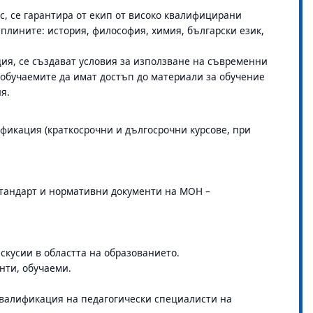
ас, се гарантира от екип от високо квалифицирани
плините: история, философия, химия, български език,
ия, се създават условия за използване на съвременни
обучаемите да имат достъп до материали за обучение
ия.
икация (краткосрочни и дългосрочни курсове, при
тандарт и нормативни документи на МОН –
кусии в областта на образованието.
нти, обучаеми.
квалификация на педагогически специалисти на