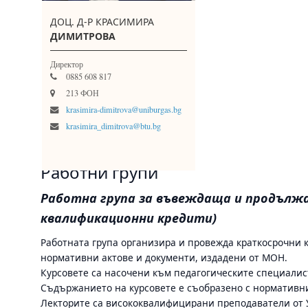
ДОЦ. Д-Р КРАСИМИРА
ДИМИТРОВА
Директор
0885 608 817
213 ФОН
krasimira-dimitrova@uniburgas.bg
krasimira_dimitrova@btu.bg
Работни групи
Работна група за въвеждаща и продължа
квалификационни кредити)
Работната група организира и провежда краткосрочни
нормативни актове и документи, издадени от МОН.
Курсовете са насочени към педагогическите специалис
Съдържанието на курсовете е съобразено с нормативн
Лекторите са висококвалифицирани преподаватели от Ун