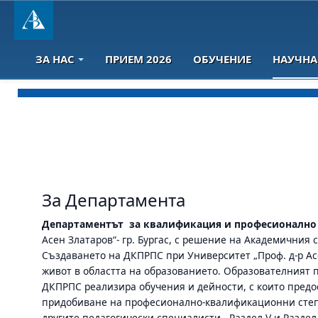
ЗА НАС
ПРИЕМ 2026
ОБУЧЕНИЕ
НАУЧНА
За Департамента
Департаментът за квалификация и професионално 
Асен Златаров“- гр. Бургас, с решение на Академичния с
Създаването на ДКПРПС при Университет „Проф. д-р Асе
живот в областта на образованието. Образователният 
ДКПРПС реализира обучения и дейности, с които пред
придобиване на професионално-квалификационни степен
другите педагогически специалисти - Раздел V и Раздел 