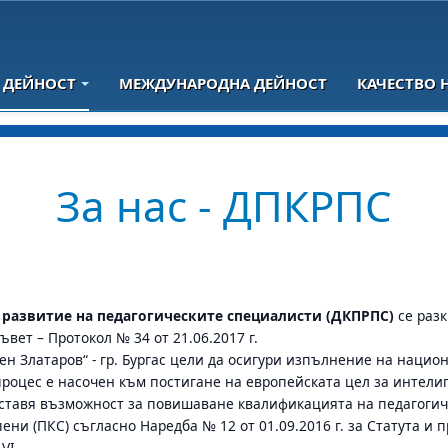
 ДЕЙНОСТ
МЕЖДУНАРОДНА ДЕЙНОСТ
КАЧЕСТВО 
За нас - ДПКРПС
развитие на педагогическите специалисти (ДКПРПС)
се раз
ъвет – Протокол № 34 от 21.06.2017 г.
н Златаров“ - гр. Бургас цели да осигури изпълнение на нацио
процес е насочен към постигане на европейската цел за интел
оставя възможност за повишаване квалификацията на педагогич
и (ПКС) съгласно Наредба № 12 от 01.09.2016 г. за Статута и 
VI.