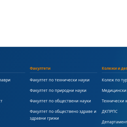
Факултети
Колежи и де
лаври
Факултет по технически науки
Колеж по ту
Факултет по природни науки
Медицински
ст
Факултет по обществени науки
Технически 
Факултет по обществено здраве и
ДКПРПС
здравни грижи
Департамент