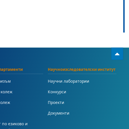
партаменти
Научноизследователски институт
ризъм
Научни лаборатории
 колеж
Конкурси
колеж
Проекти
Документи
 по езиково и