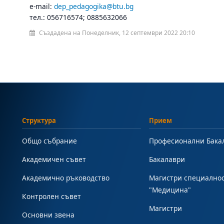
e-mail:
dep_pedagogika@btu.bg
тел.: 056716574; 0885632066
Създадена на Понеделник, 12 септември 2022 20:10
Структура
Прием
Общо събрание
Професионални Бака
Академичен съвет
Бакалаври
Академично ръководство
Магистри специално
"Медицина"
Контролен съвет
Магистри
Основни звена