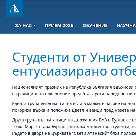
ЗА НАС
ПРИЕМ 2026
ОБУЧЕНИЕ
НАУЧНА
Студенти от Универ
ентусиазирано отб
Националният празник на Република България вдъхнови ст
в традиционно поклонение пред български народностни 
Едната група ентусиасти потегли в малките часове на но
покориха върха и положиха цветя и венци пред нозете на 
Друга група възпитаници на държавния ВУЗ в Бургас се в
точка Морска гара-Бургас тръгнаха множество студенти, н
където в двора на църквата ”Свети Атанасий” бяха полож