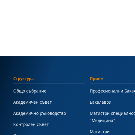
Структура
Прием
Общо събрание
Професионални Бака
Академичен съвет
Бакалаври
Академично ръководство
Магистри специално
"Медицина"
Контролен съвет
Магистри