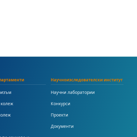
партаменти
Научноизследователски институт
ризъм
Научни лаборатории
 колеж
Конкурси
колеж
Проекти
Документи