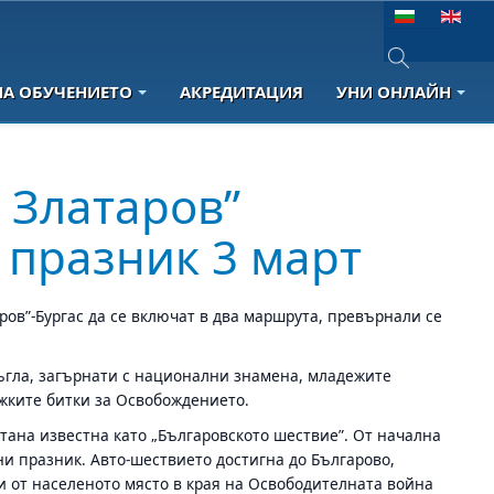
Изберете език
НА ОБУЧЕНИЕТО
АКРЕДИТАЦИЯ
УНИ ОНЛАЙН
Type 2 or more 
 Златаров”
 празник 3 март
ов”-Бургас да се включат в два маршрута, превърнали се
мъгла, загърнати с национални знамена, младежите
ежките битки за Освобождението.
тана известна като „Българовското шествие”. От начална
ни празник. Авто-шествието достигна до Българово,
и от населеното място в края на Освободителната война