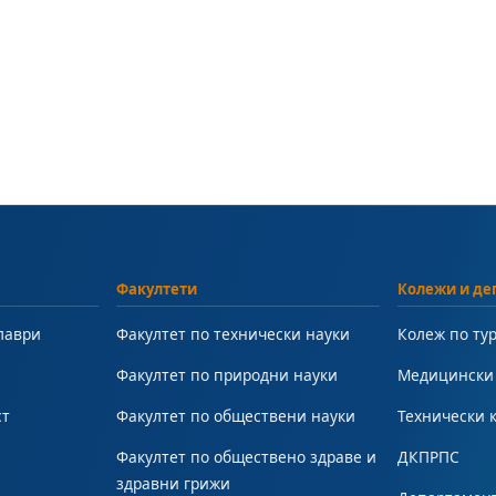
Факултети
Колежи и де
лаври
Факултет по технически науки
Колеж по ту
Факултет по природни науки
Медицински
ст
Факултет по обществени науки
Технически 
Факултет по обществено здраве и
ДКПРПС
здравни грижи