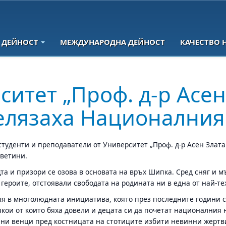
 ДЕЙНОСТ
МЕЖДУНАРОДНА ДЕЙНОСТ
КАЧЕСТВО 
ситет „Проф. д-р Асен
елязаха Националния
уденти и преподаватели от Университет „Проф. д-р Асен Златар
светини.
щта и призори се озова в основата на връх Шипка. Сред сняг и 
героите, отстоявали свободата на родината ни в една от най-т
ля в многолюдната инициатива, която през последните години с
якои от които бяха довели и децата си да почетат националния 
ени венци пред костницата на стотиците избити невинни жертв