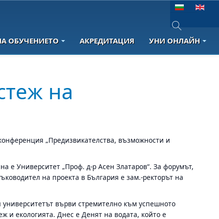
Изберете език
НА ОБУЧЕНИЕТО
АКРЕДИТАЦИЯ
УНИ ОНЛАЙН
Type 2 or more 
стеж на
 конференция „Предизвикателства, възможности и
на е Университет „Проф. д-р Асен Златаров“. За форумът,
ъководител на проекта в България е зам.-ректорът на
 и университетът върви стремително към успешното
 и екологията. Днес е Денят на водата, който е