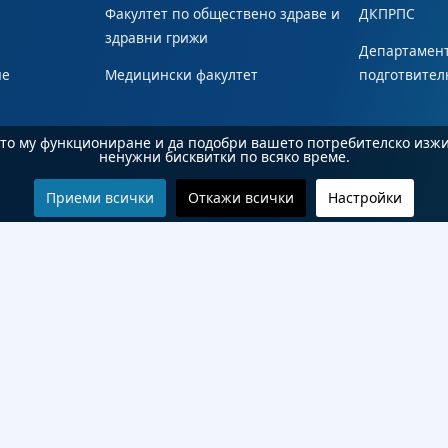
Факултет по обществено здраве и
ДКПРПС
здравни грижи
Департамент
не
Медицински факултет
подготвител
ното му функциониране и да подобри вашето потребителско изж
ненужни бисквитки по всяко време.
Приеми всички
Откажи всички
Настройки
© 2026 Бургаски държавен университет "Проф. д-р Асен Златаров". Всички права запазени.