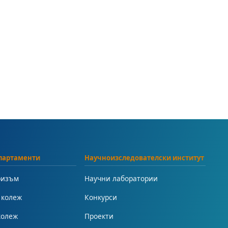
партаменти
Научноизследователски институт
ризъм
Научни лаборатории
 колеж
Конкурси
колеж
Проекти