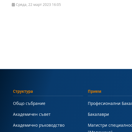
Сряда, 22 март 2023 16:05
Структура
Прием
Общо събрание
Професионални Бака
Академичен съвет
Бакалаври
Академично ръководство
Магистри специално