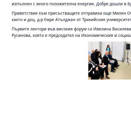
изпълнен с много положителна енергия. Добре дошли в Бур
Приветствие към присъстващите отправиха още Милен Об
както и доц. д-р Емре Атълджан от Тракийския университе
Първите лектори във високия форум са Ивелина Василева,
Русинова, която е председател на Икономическия и социа