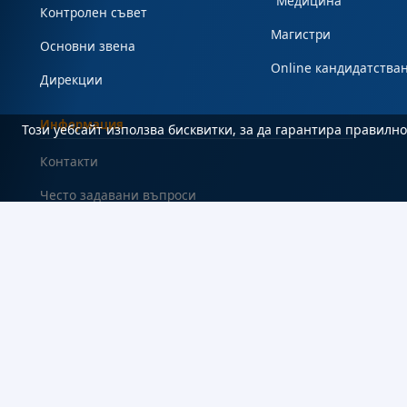
"Медицина"
Контролен съвет
Магистри
Основни звена
Online кандидатства
Дирекции
Информация
Този уебсайт използва бисквитки, за да гарантира правил
Контакти
Често задавани въпроси
#Студент
Карта на сайта
Декларация за достъпност