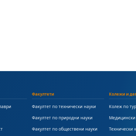
Факултети
Колежи и де
лаври
Факултет по технически науки
Колеж по ту
Факултет по природни науки
Медицински
ст
Факултет по обществени науки
Технически 