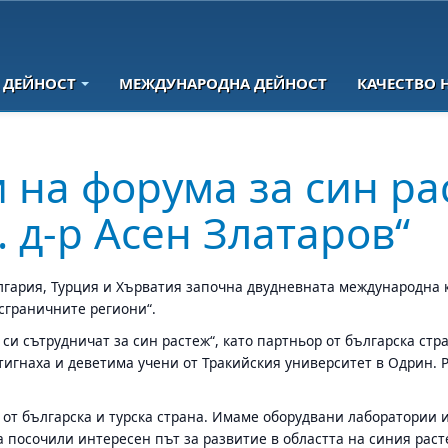
 ДЕЙНОСТ
МЕЖДУНАРОДНА ДЕЙНОСТ
КАЧЕСТВО 
 на форума за син ра
 д-р Асен Златаров“
ългария, Турция и Хърватия започна двудневната международна
сграничните региони“.
и сътрудничат за син растеж“, като партньор от българска стра
тигнаха и деветима учени от Тракийския университет в Одрин. Р
 от българска и турска страна. Имаме оборудвани лаборатории
посочили интересен път за развитие в областта на синия растеж