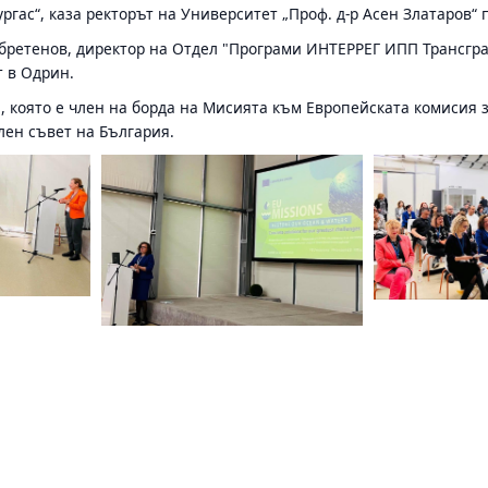
гас“, каза ректорът на Университет „Проф. д-р Асен Златаров“ 
ретенов, директор на Отдел "Програми ИНТЕРРЕГ ИПП Трансгра
т в Одрин.
 която е член на борда на Мисията към Европейската комисия з
лен съвет на България.