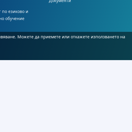
Документи
 по езиково и
но обучение
ивяване. Можете да приемете или откажете използването на