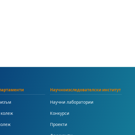
партаменти
Научноизследователски институт
ризъм
Научни лаборатории
 колеж
Конкурси
колеж
Проекти