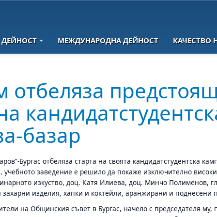
 ДЕЙНОСТ
МЕЖДУНАРОДНА ДЕЙНОСТ
КАЧЕСТВО 
м отбеляза предстоя
на кандидатстудентск
за-базар
аров”-Бургас отбеляза старта на своята кандидатстудентска кам
е, учебното заведение е решило да покаже изключително висок
инарното изкуство, доц. Катя Илиева, доц. Минчо Полименов, г
 захарни изделия, хапки и коктейли, аранжирани и поднесени п
ители на Общинския съвет в Бургас, начело с председателя му, 