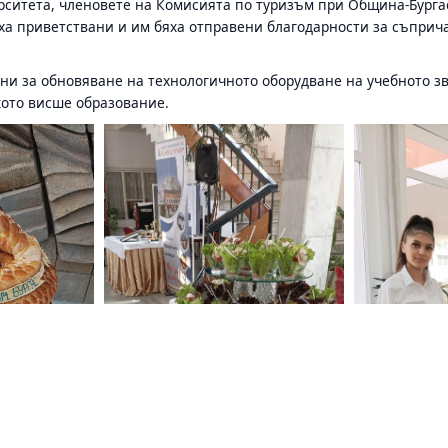
рситета, членовете на Комисията по туризъм при Община-Бургас
ха приветствани и им бяха отправени благодарности за съприча
ни за обновяване на технологичното оборудване на учебното зве
кото висше образование.