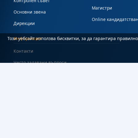
Контролен съвет
Магистри
Основни звена
Online кандидатства
Дирекции
Този уебсайт използва бисквитки, за да гарантира правил
Информация
Контакти
Често задавани въпроси
#Студент
Карта на сайта
Декларация за достъпност