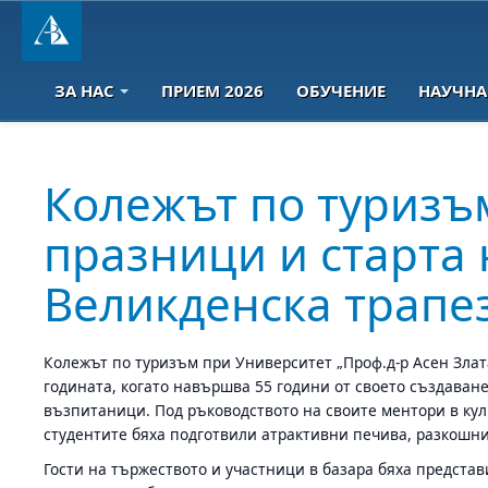
ЗА НАС
ПРИЕМ 2026
ОБУЧЕНИЕ
НАУЧНА
Колежът по туризъ
празници и старта 
Великденска трапе
Колежът по туризъм при Университет „Проф.д-р Асен Злат
годината, когато навършва 55 години от своето създаван
възпитаници. Под ръководството на своите ментори в кул
студентите бяха подготвили атрактивни печива, разкошни
Гости на тържеството и участници в базара бяха представ