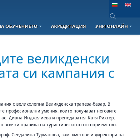
Изберете език
НА ОБУЧЕНИЕТО
АКРЕДИТАЦИЯ
УНИ ОНЛАЙН
Type 2 or more 
щите великденски
ата си кампания с
пания с великолепна Великденска трапеза-базар. В
ите професионални умения, които получават неговите
л.ас. Диана Инджелиева и преподавател Катя Рихтер,
о всички правила на туристическото гостоприемство.
проф. Севдалина Турманова, зам. кметове и директори на