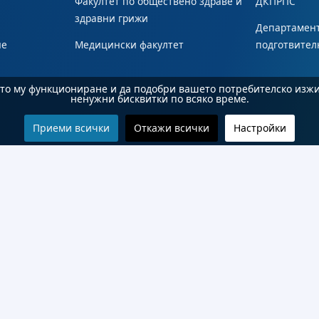
Факултет по обществено здраве и
ДКПРПС
здравни грижи
Департамент
не
Медицински факултет
подготвител
ното му функциониране и да подобри вашето потребителско изж
ненужни бисквитки по всяко време.
Приеми всички
Откажи всички
Настройки
© 2026 Бургаски държавен университет "Проф. д-р Асен Златаров". Всички права запазени.