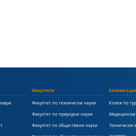
Факултети
Колежи и де
лаври
Факултет по технически науки
Колеж по ту
Факултет по природни науки
Медицински
ст
Факултет по обществени науки
Технически 