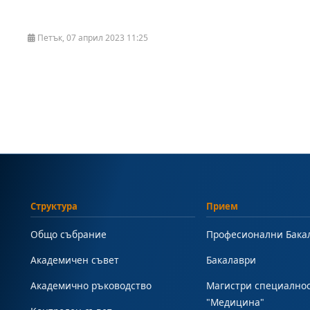
Петък, 07 април 2023 11:25
Структура
Прием
Общо събрание
Професионални Бака
Академичен съвет
Бакалаври
Академично ръководство
Магистри специално
"Медицина"