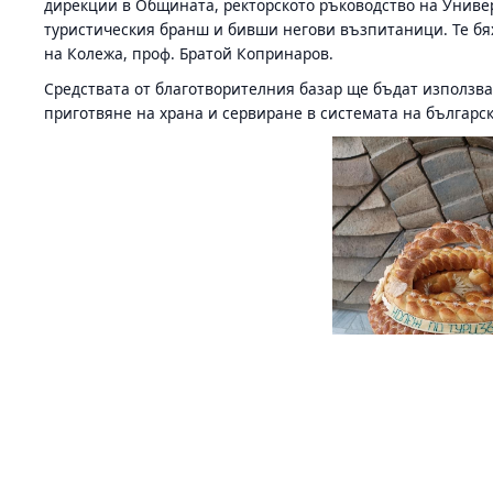
дирекции в Общината, ректорското ръководство на Униве
туристическия бранш и бивши негови възпитаници. Те бя
на Колежа, проф. Братой Копринаров.
Средствата от благотворителния базар ще бъдат използва
приготвяне на храна и сервиране в системата на българс