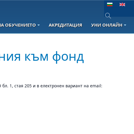
Изберете език
НА ОБУЧЕНИЕТО
АКРЕДИТАЦИЯ
УНИ ОНЛАЙН
Type 2 or more 
ения към фонд
л. 1, стая 205 и в електронен вариант на email: