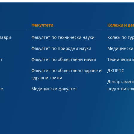
Факултети
Колежи и де
лаври
Факултет по технически науки
Колеж по ту
Факултет по природни науки
Медицински
ст
Факултет по обществени науки
Технически 
Факултет по обществено здраве и
ДКПРПС
здравни грижи
Департамент
не
Медицински факултет
подготвител