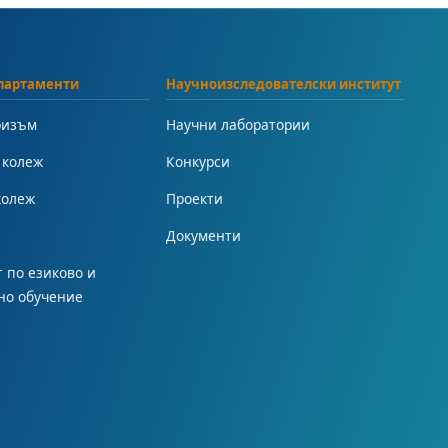
партаменти
Научноизследователски институт
ризъм
Научни лаборатории
 колеж
Конкурси
колеж
Проекти
Документи
 по езиково и
но обучение