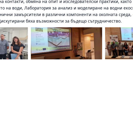
а контакти, обмяна на опит и изследователски практики, както
о на води, Лаборатория за анализ и моделиране на водни екос
анични замърсители в различни компоненти на околната среда,
Дискутирани бяха възможности за бъдещо сътрудничество.