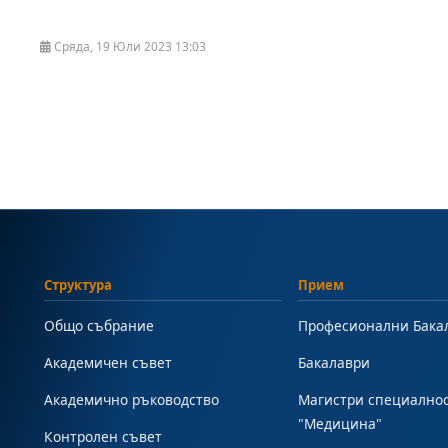
Сряда, 19 Юли 2023 13:03
Структура
Прием
Общо събрание
Професионални Бака
Академичен съвет
Бакалаври
Академично ръководство
Магистри специално
"Медицина"
Контролен съвет