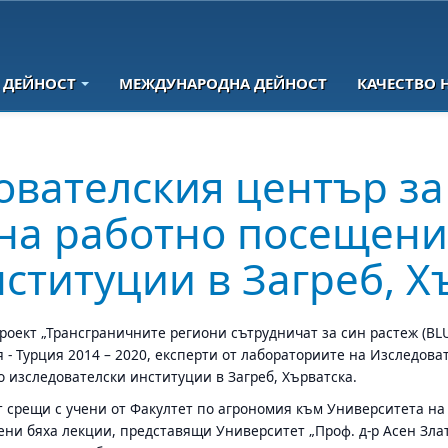
 ДЕЙНОСТ
МЕЖДУНАРОДНА ДЕЙНОСТ
КАЧЕСТВО 
ователския център за
 на работно посещени
ституции в Загреб, Х
н проект „Трансграничните региони сътрудничат за син растеж (
- Турция 2014 – 2020, експерти от лабораториите на Изследова
 изследователски институции в Загреб, Хърватска.
 срещи с учени от Факултет по агрономия към Университета на 
ни бяха лекции, представящи Университет „Проф. д-р Асен Зл