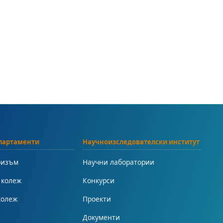
партаменти
Научноизследователски институт
ризъм
Научни лаборатории
 колеж
Конкурси
колеж
Проекти
Документи