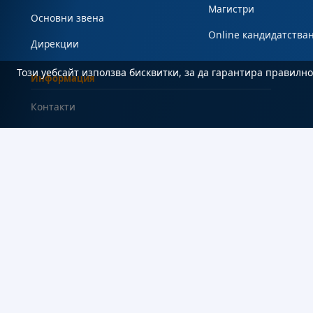
Магистри
Основни звена
Online кандидатства
Дирекции
Този уебсайт използва бисквитки, за да гарантира правил
Информация
Контакти
Често задавани въпроси
#Студент
Карта на сайта
Декларация за достъпност