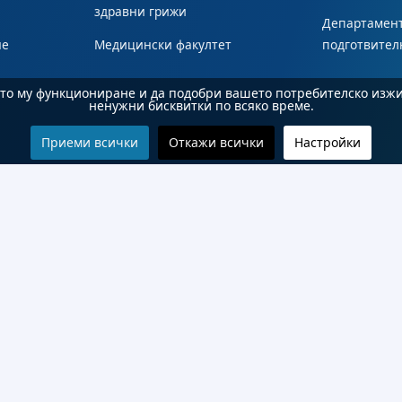
здравни грижи
Департамент
не
Медицински факултет
подготвител
ното му функциониране и да подобри вашето потребителско изж
ненужни бисквитки по всяко време.
Приеми всички
Откажи всички
Настройки
© 2026 Бургаски държавен университет "Проф. д-р Асен Златаров". Всички права запазени.