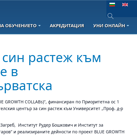
Изберете език
НА ОБУЧЕНИЕТО
АКРЕДИТАЦИЯ
УНИ ОНЛАЙН
Type 2 or more 
 син растеж към
е в
ърватска
BLUE GROWTH COLLABs)“, финансиран по Приоритетна ос 1
телския център за син растеж към Университет „Проф. д-р
Загреб, Институт Рудер Бошкович и Институт за
атаров“ и реализираните дейности по проект BLUE GROWTH