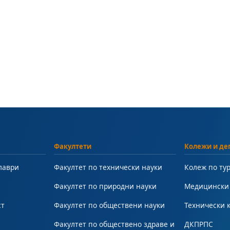
Факултети
Колежи и де
лаври
Факултет по технически науки
Колеж по ту
Факултет по природни науки
Медицински
ст
Факултет по обществени науки
Технически 
Факултет по обществено здраве и
ДКПРПС