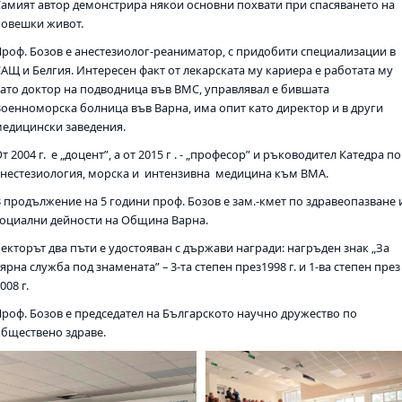
Самият автор демонстрира някои основни похвати при спасяването на
човешки живот.
Проф. Бозов е анестезиолог-реаниматор, с придобити специализации в
САЩ и Белгия. Интересен факт от лекарската му кариера е работата му
като доктор на подводница във ВМС, управлявал е бившата
Военноморска болница във Варна, има опит като директор и в други
медицински заведения.
т 2004 г. е „доцент”, а от 2015 г . - „професор” и ръководител Катедра по
анестезиология, морска и интензивна медицина към ВМА.
В продължение на 5 години проф. Бозов е зам.-кмет по здравеопазване 
социални дейности на Община Варна.
Ректорът два пъти е удостояван с държави награди: нагръден знак „За
ярна служба под знамената” – 3-та степен през1998 г. и 1-ва степен през
008 г.
Проф. Бозов е председател на Българското научно дружество по
обществено здраве.