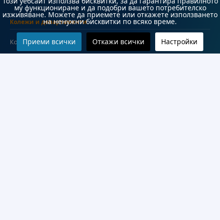
Този уебсайт използва бисквитки, за да гарантира правилното
му функциониране и да подобри вашето потребителско
изживяване. Можете да приемете или откажете използването
на ненужни бисквитки по всяко време.
Колежи и департаменти
Приеми всички
Откажи всички
Настройки
Колеж по туризъм
Медицински колеж
Технически колеж
ДКПРПС
Департамент по езиково и подготвително обучение
Научноизследователски институт
Научни лаборатории
Конкурси
Проекти