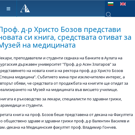
Изберете език
Type 2 or more ch
Проф. д-р Христо Бозов представи
новата си книга, средствата отиват за
Музей на медицината
екари, преподаватели и студенти седнаха на банките в Аулата на
Бургаския държавен университет "Проф. д-р Асен Златаров" за
представянето на новата книга на ректора проф. д-р Христо Бозов
“Спешна медицина”. Събитието мина при изключителен интерес, а
вторът обяви, че средствата от продажбата на книгите ще отидат за
реализирането на Музей на медицината във висшето училище.
Книгата е ръководство за лекари, специалисти по здравни грижи,
парамедици и студенти.
Третата книга на проф. Бозов беше представена от декана на Факултета
по обществено здраве и здравни грижи проф. д-р Валентин Василев и
зам.-декана на Медицинския факултет проф. Владимир Гончев.