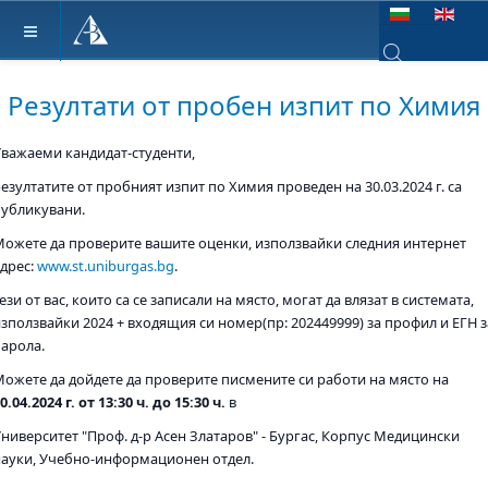
Изберете език
Type 2 or more ch
Резултати от пробен изпит по Химия
Уважаеми кандидат-студенти,
езултатите от пробният изпит по Химия проведен на 30.03.2024 г. са
публикувани.
Можете да проверите вашите оценки, използвайки следния интернет
адрес:
www.st.uniburgas.bg
.
ези от вас, които са се записали на място, могат да влязат в системата,
използвайки 2024 + входящия си номер(пр: 202449999) за профил и ЕГН з
парола.
Можете да дойдете да проверите писмените си работи на място на
0.04.2024 г. от 13:30 ч. до 15:30 ч.
в
Университет "Проф. д-р Асен Златаров" - Бургас, Корпус Медицински
науки, Учебно-информационен отдел.