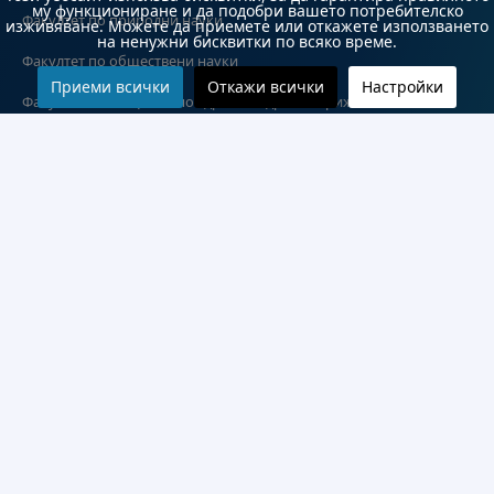
му функциониране и да подобри вашето потребителско
Факултет по природни науки
изживяване. Можете да приемете или откажете използването
на ненужни бисквитки по всяко време.
Факултет по обществени науки
Приеми всички
Откажи всички
Настройки
Факултет по обществено здраве и здравни грижи
Медицински факултет
Колежи и департаменти
Колеж по туризъм
Медицински колеж
Технически колеж
ДКПРПС
Департамент по езиково и подготвително обучение