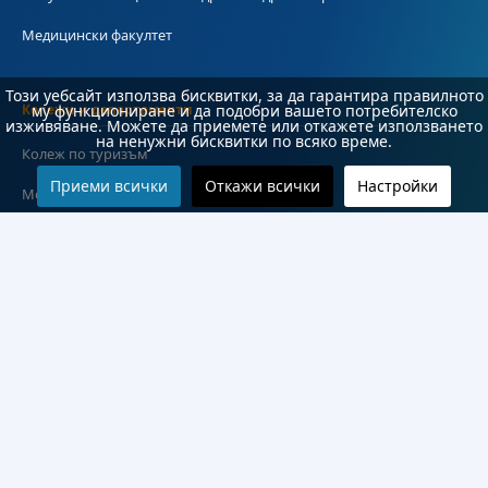
Медицински факултет
Този уебсайт използва бисквитки, за да гарантира правилното
Колежи и департаменти
му функциониране и да подобри вашето потребителско
изживяване. Можете да приемете или откажете използването
на ненужни бисквитки по всяко време.
Колеж по туризъм
Приеми всички
Откажи всички
Настройки
Медицински колеж
Технически колеж
ДКПРПС
Департамент по езиково и подготвително обучение
Научноизследователски институт
Научни лаборатории
Конкурси