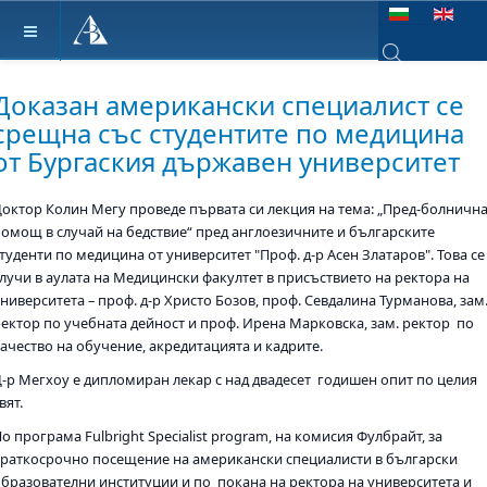
Изберете език
Type 2 or more ch
Доказан американски специалист се
срещна със студентите по медицина
от Бургаския държавен университет
Доктор Колин Мегу проведе първата си лекция на тема: „Пред-болничн
помощ в случай на бедствие“ пред англоезичните и българските
туденти по медицина от университет "Проф. д-р Асен Златаров". Това се
случи в аулата на Медицински факултет в присъствието на ректора на
ниверситета – проф. д-р Христо Бозов, проф. Севдалина Турманова, зам.
ректор по учебната дейност и проф. Ирена Марковска, зам. ректор по
качество на обучение, акредитацията и кадрите.
Д-р Мегхоу е дипломиран лекар с над двадесет годишен опит по целия
вят.
о програма Fulbright Specialist program, на комисия Фулбрайт, за
краткосрочно посещение на американски специалисти в български
образователни институции и по покана на ректора на университета и