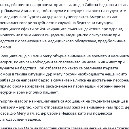
ъс съдействието на организаторите - гл. ас. д-р Сабина Недкова и гл. ас.
-р Пламена Атанасова, той сподели и предаде своя опит на студентите
по медицина от Бургаския държавен университет. Американският
специалист говори за дейности в случай на бедствени ситуации,
медицински ефекти от йонизиращите лъчения, действия при ядрени,
биологични и химически инциденти, медицинско осигуряване при
бедствия и организация на медицинското обслужване, пред-болнична
помощ.
В лекцията си, д-р Колин Мегу обърна внимание на времето и наличнит
ресурси, които са необходими за спасяването на човешкия живот при
лучаите на бедствия. Той отбеляза по какво се различава първата
помощ в такива ситуации. Д-р Мегу посочи необходимите неща, които
рябва да се направят бързо в случаите на липса на достатъчен персона
спрямо броя на жертвите, закъснение на парамедици и ограничените
ресурси и време спрямо пациент.
Съорганизатори на инициативата са Асоциация на студентите медици в
България – Бургас, които отправиха мил жест на внимание към проф. д-
озов, д-р Мегу и гл. ас. д-р Сабина Недкова, като им поднесоха
благодарствени адреси.
Очаква се д-р Мегу да представи своята следваща лекция на тема "Какв