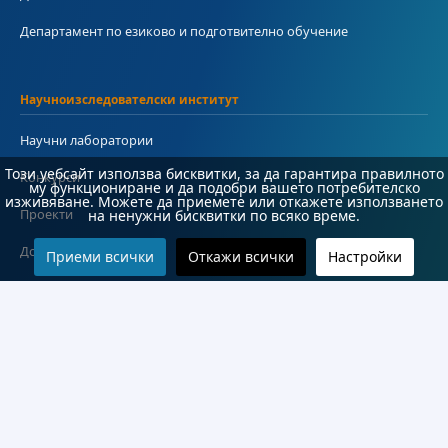
Департамент по езиково и подготвително обучение
Научноизследователски институт
Научни лаборатории
Този уебсайт използва бисквитки, за да гарантира правилното
Конкурси
му функциониране и да подобри вашето потребителско
изживяване. Можете да приемете или откажете използването
Проекти
на ненужни бисквитки по всяко време.
Документи
Приеми всички
Откажи всички
Настройки
Информация
Контакти
Често задавани въпроси
#Студент