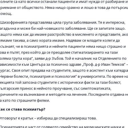
болните са като всички останали пациенти и имат нужда от разбиране и
приемане от обществото. Няма нищо срамно и лошо в това да потърси
помощ.
„Шизофренията представлява цяла група заболявания. Тя е интересна,
загадъчна и може би най-човешкото заболяване. Ще се запитате защо.
Защото няма как да имаме разстройство в мисленето и представите, ак
нямаме такива, а само хората имаме. Надявам се младите колеги да
осъзнаят, че в психиатрията и нейните пациенти няма нищо страшно и
ова е пътят, през който да се преодолее стигматизирането на тази
оляма група хора”, заяви д-р Зъбов. Той е началник на Отделението по
зависимости към Центъра за психично здраве „Проф. д-р Иван Темков” 
ургас. Своя опит предава на студентите, защото е асистент към катедр
„Нервни болести, психиатрия и психология” в университета. По време н
екцията той запозна студентите с исторически факти за тази болест,
българския принос в нейното проучване, със симптоматиката,
причините на възникване и методите на лечение. Последните отдавна н
са като по страшните филми.
Как се става психиатър?
Отговорът е кратък – избираш да специализираш това.
„Психиатрията е част от голямото семейство на медицинските науки и