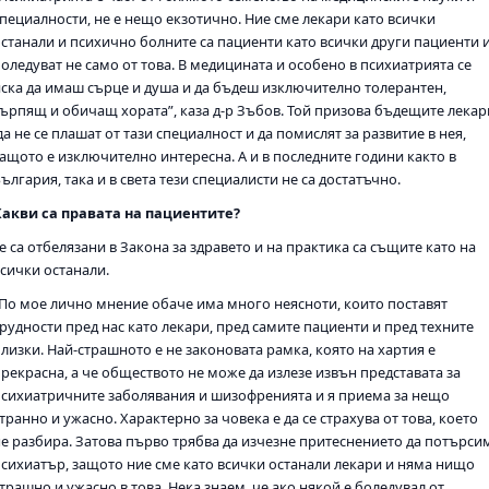
специалности, не е нещо екзотично. Ние сме лекари като всички
останали и психично болните са пациенти като всички други пациенти 
оледуват не само от това. В медицината и особено в психиатрията се
иска да имаш сърце и душа и да бъдеш изключително толерантен,
търпящ и обичащ хората”, каза д-р Зъбов. Той призова бъдещите лекар
а не се плашат от тази специалност и да помислят за развитие в нея,
защото е изключително интересна. А и в последните години както в
ългария, така и в света тези специалисти не са достатъчно.
Какви са правата на пациентите?
е са отбелязани в Закона за здравето и на практика са същите като на
всички останали.
„По мое лично мнение обаче има много неясноти, които поставят
трудности пред нас като лекари, пред самите пациенти и пред техните
лизки. Най-страшното е не законовата рамка, която на хартия е
прекрасна, а че обществото не може да излезе извън представата за
психиатричните заболявания и шизофренията и я приема за нещо
транно и ужасно. Характерно за човека е да се страхува от това, което
не разбира. Затова първо трябва да изчезне притеснението да потърси
психиатър, защото ние сме като всички останали лекари и няма нищо
трашно и ужасно в това. Нека знаем, че ако някой е боледувал от