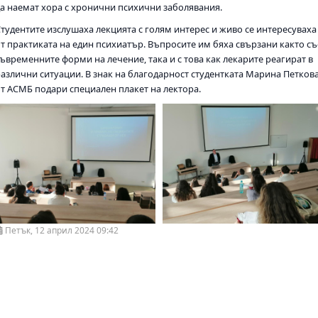
да наемат хора с хронични психични заболявания.
Студентите изслушаха лекцията с голям интерес и живо се интересуваха
от практиката на един психиатър. Въпросите им бяха свързани както съ
съвременните форми на лечение, така и с това как лекарите реагират в
различни ситуации. В знак на благодарност студентката Марина Петков
от АСМБ подари специален плакет на лектора.
Петък, 12 април 2024 09:42