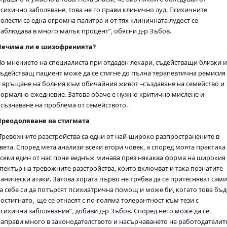
психично заболяване, това не го прави клинично луд. Психичните
олести са една огромна палитра и от тях клиничната лудост се
наблюдава в много малък процент”, обясни д-р Зъбов.
Лечима ли е
шизофренията
?
По мнението на специалиста при отдаден лекари, съдействащи близки 
съдействащ пациент може да се стигне до пълна терапевтична ремисия
и връщане на болния към обичайния живот –създаване на семейство и
нормално ежедневие. Затова обаче е нужно критично мислене и
осъзнаване на проблема от семейството.
Преодоляване на стигмата
„Тревожните разстройства са едни от най-широко разпространените в
вета. Според мета анализи всеки втори човек, а според моята практика 
всеки един от нас поне веднъж минава през някаква форма на широкия
спектър на тревожните разстройства, които включват и така познатите
панически атаки. Затова хората първо не трябва да се притесняват сам
за себе си да потърсят психиатрична помощ и може би,
когато това бъд
по
стигнато, ще се отнасят с по-голяма толерантност към тези с
психични заболявания”, добави д-р Зъбов. Според него може да се
направи много в законодателството и насърчаването на работодателит