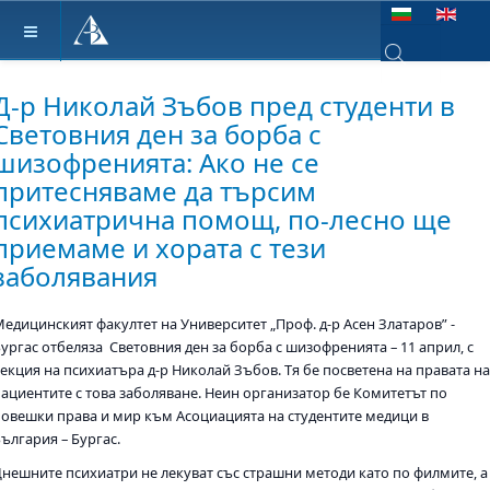
Изберете език
Type 2 or more ch
Д-р Николай Зъбов пред студенти в
Световния ден за борба с
шизофренията: Ако не се
притесняваме да търсим
психиатрична помощ, по-лесно ще
приемаме и хората с тези
заболявания
Медицинският факултет на Университет „Проф. д-р Асен Златаров” -
Бургас отбеляза Световния ден за борба с шизофренията – 11 април, с
лекция на психиатъра д-р Николай Зъбов. Тя бе посветена на правата н
пациентите с това заболяване. Неин организатор бе Комитетът по
човешки права и мир към Асоциацията на студентите медици в
ългария – Бургас.
Днешните психиатри не лекуват със страшни методи като по филмите, а