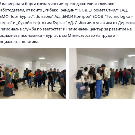
В кариерната борса взеха участие преподаватели и ключови
работодатели, от които „Рибекс Трейдинг“ ООД, „Промет Стиил“ ЕАД,
БМФ Порт Бургас“, „Елкабел“ АД, „ЕНСИ Контрол“ ЕООД, “Technologica –
Burgas” и „Лукойл Нефтохим Бургас“ АД. Събитието уважиха от Дирекци
„Регионална служба по заетостта“ и Регионален център за развитие на
социалната икономика – Бургас към Министерство на труда и
социалната политика.