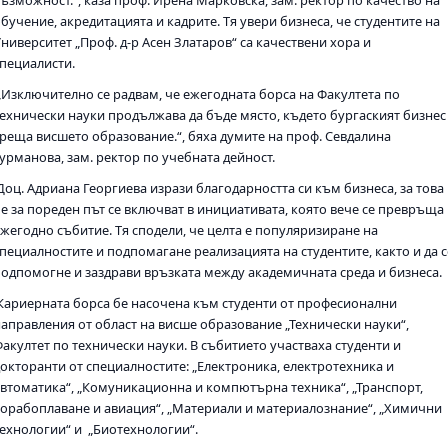
бучение, акредитацията и кадрите. Тя увери бизнеса, че студентите на
ниверситет „Проф. д-р Асен Златаров“ са качествени хора и
специалисти.
„Изключително се радвам, че ежегодната борса на Факултета по
Технически науки продължава да бъде място, където бургаският бизнес
среща висшето образование.“, бяха думите на проф. Севдалина
урманова, зам. ректор по учебната дейност.
Доц. Адриана Георгиева изрази благодарността си към бизнеса, за това
че за пореден път се включват в инициативата, която вече се превръща 
ежегодно събитие. Тя сподели, че целта е популяризиране на
специалностите и подпомагане реализацията на студентите, както и да с
подпомогне и заздрави връзката между академичната среда и бизнеса.
Кариерната борса бе насочена към студенти от професионални
направления от област на висше образование „Технически науки“,
Факултет по технически науки. В събитието участваха студенти и
докторанти от специалностите: „Електроника, електротехника и
автоматика“, „Комуникационна и компютърна техника“, „Транспорт,
корабоплаване и авиация“, „Материали и материалознание“, „Химични
технологии“ и „Биотехнологии“.