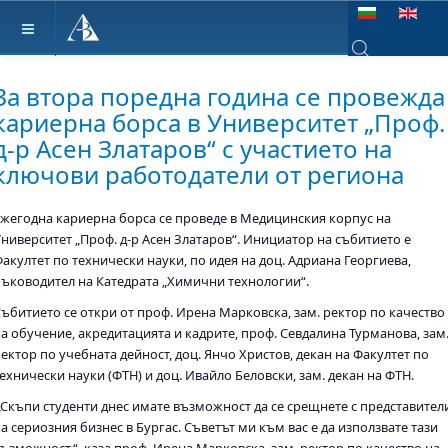
Изберете език
Type 2 or more ch
За втора поредна година се провежда
кариерна борса в Университет „Проф.
д-р Асен Златаров“ с участието на
ключови работодатели от региона
Ежегодна кариерна борса се проведе в Медицинския корпус на
Университет „Проф. д-р Асен Златаров“. Инициатор на събитието е
акултет по технически науки, по идея на доц. Адриана Георгиева,
ръководител на Катедрата „Химични технологии“.
Събитието се откри от проф. Ирена Марковска, зам. ректор по качество
на обучение, акредитацията и кадрите, проф. Севдалина Турманова, зам
ектор по учебната дейност, доц. Янчо Христов, декан на Факултет по
ехнически науки (ФТН) и доц. Ивайло Беловски, зам. декан на ФТН.
„Скъпи студенти днес имате възможност да се срещнете с представител
а сериозния бизнес в Бургас. Съветът ми към вас е да използвате тази
възможност.“, каза проф. Ирена Марковска, зам. ректор по качество на