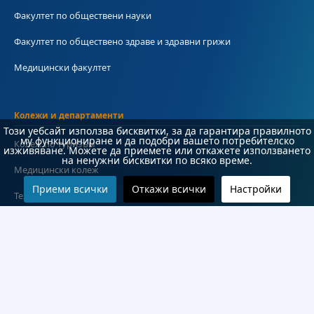
Факултет по обществени науки
Факултет по обществено здраве и здравни грижи
Медицински факултет
Колежи и департаменти
Този уебсайт използва бисквитки, за да гарантира правилното
му функциониране и да подобри вашето потребителско
Колеж по туризъм
изживяване. Можете да приемете или откажете използването
на ненужни бисквитки по всяко време.
Медицински колеж
Приеми всички
Откажи всички
Настройки
Технически колеж
ДКПРПС
Департамент по езиково и подготвително обучение
Научноизследователски институт