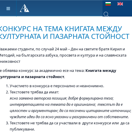
Изберете език
Type 2 or more ch
КОНКУРС НА ТЕМА КНИГАТА МЕЖДУ
КУЛТУРНАТА И ПАЗАРНАТА СТОЙНОСТ
важаеми студенти, по случай 24 май – Ден на светите братя Кирил и
етодий, на българската азбука, просвета и култура и на славянската
книжовност
се обявява конкурс за академично есе на тема:
Книгата между
културната и пазарната стойност.
Участието в конкурса е персонално и неанонимно.
Текстовете трябва да имат:
ясно заявена авторска позиция
;
добре формулирана теза
;
интерпретацията на темата да е оригинална
;
текстът да е
цялостен и аргументиран
;
да са посочени цитираните източници
;
чуждите идеи да са ясно указани и разграничени от собствените
.
Текстовете не трябва да са участвали в други конкурси или да са
публикувани.