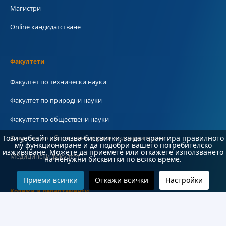
Магистри
Online кандидатстване
Факултети
Факултет по технически науки
Факултет по природни науки
Факултет по обществени науки
Факултет по обществено здраве и здравни грижи
Този уебсайт използва бисквитки, за да гарантира правилното
му функциониране и да подобри вашето потребителско
изживяване. Можете да приемете или откажете използването
Медицински факултет
на ненужни бисквитки по всяко време.
Приеми всички
Откажи всички
Настройки
Колежи и департаменти
Колеж по туризъм