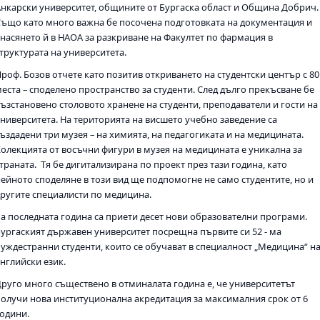
Анкарски университет, общините от Бургаска област и Община Добрич.
Също като много важна бе посочена подготовката на документация и
внасянето й в НАОА за разкриване на Факултет по фармация в
структурата на университета.
Проф. Бозов отчете като позитив откриването на студентски център с 80
места – споделено пространство за студенти. След дълго прекъсване бе
възстановено столовото хранене на студенти, преподаватели и гости на
университета. На територията на висшето учебно заведение са
създадени три музея – на химията, на педагогиката и на медицината.
Колекцията от восъчни фигури в музея на медицината е уникална за
траната. Тя бе дигитализирана по проект през тази година, като
нейното споделяне в този вид ще подпомогне не само студентите, но и
другите специалисти по медицина.
За последната година са приети десет нови образователни програми.
Бургаският държавен университет посрещна първите си 52 - ма
чуждестранни студенти, които се обучават в специалност „Медицина“ н
английски език.
Друго много съществено в отминалата година е, че университетът
получи нова институционална акредитация за максималния срок от 6
години.