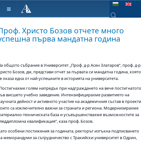
Изберете език
Type 2 or more ch
Проф. Христо Бозов отчете много
успешна първа мандатна година
На общото събрание в Университет „Проф. д-р Асен Златаров“, проф. д-р
ристо Бозов, дм, представи отчет за първата си мандатна година, коят
е оказа една от най-успешните в историята на университета.
„Постигнахме голям напредък при надграждането на вече постигнатот
във висшето учебно заведение. Интензифицирахме развитието на
научната дейност и активното участие на академичния състав в проекти
които са изключително важни за страната и региона. Модернизирахме
материално-техническата база и усъвършенствахме възможностите за
следдипломна квалификация“, каза проф. Бозов.
Като особени постижения за годината, ректорът изтъкна подписването
на меморандуми за сътрудничество с Тракийски университет в Одрин,