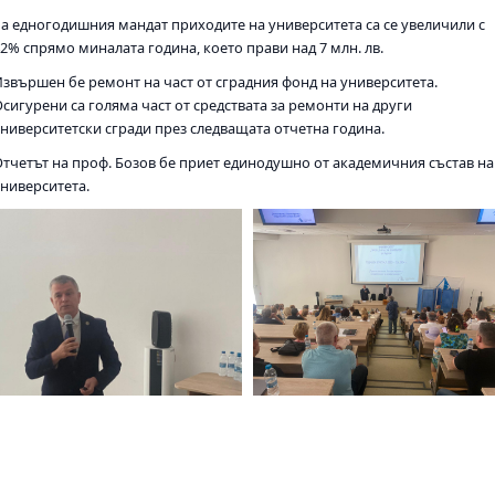
За едногодишния мандат приходите на университета са се увеличили с
2% спрямо миналата година, което прави над 7 млн. лв.
Извършен бе ремонт на част от сградния фонд на университета.
сигурени са голяма част от средствата за ремонти на други
университетски сгради през следващата отчетна година.
Отчетът на проф. Бозов бе приет единодушно от академичния състав на
университета.