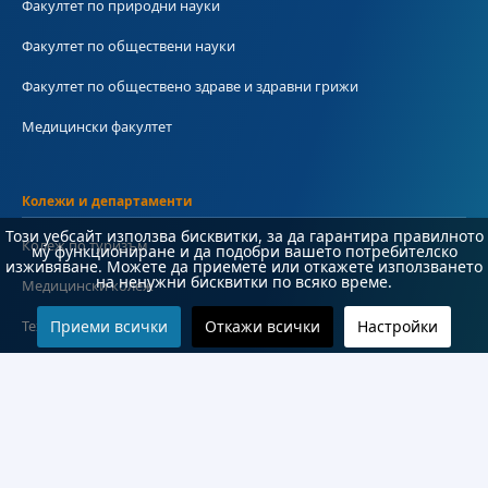
Факултет по природни науки
Факултет по обществени науки
Факултет по обществено здраве и здравни грижи
Медицински факултет
Колежи и департаменти
Този уебсайт използва бисквитки, за да гарантира правилното
Колеж по туризъм
му функциониране и да подобри вашето потребителско
изживяване. Можете да приемете или откажете използването
на ненужни бисквитки по всяко време.
Медицински колеж
Технически колеж
Приеми всички
Откажи всички
Настройки
ДКПРПС
Департамент по езиково и подготвително обучение
Научноизследователски институт