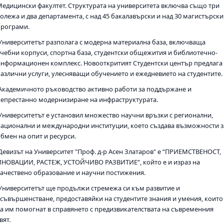
Медицински факултет. Структурата на университета включва също три
колежа и два департамента, с над 45 бакалавърски и над 30 магистърски
програми.
Университетът разполага с модерна материална база, включваща
учебни корпуси, спортна база, студентски общежития и библиотечно-
информационен комплекс. Новооткритият Студентски център предлага
различни услуги, улесняващи обучението и ежедневието на студентите
Академичното ръководство активно работи за поддържане и
непрестанно модернизиране на инфраструктурата.
Университетът е установил множество научни връзки с регионални,
национални и международни институции, което създава възможности з
обмен на опит и ресурси.
Девизът на Университет "Проф. д-р Асен Златаров" е “ПРИЕМСТВЕНОСТ,
ИНОВАЦИИ, РАСТЕЖ, УСТОЙЧИВО РАЗВИТИЕ”, който е и израз на
качествено образование и научни постижения.
Университетът ще продължи стремежа си към развитие и
усъвършенстване, предоставяйки на студентите знания и умения, които
да им помогнат в справянето с предизвикателствата на съвременния
вят.