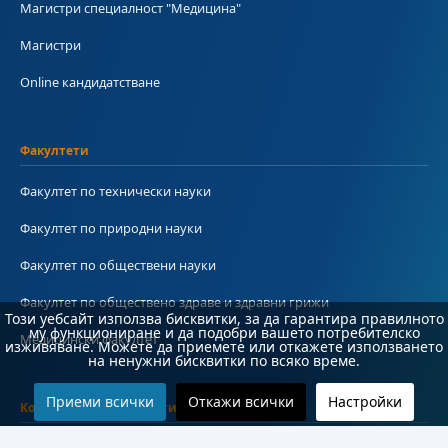
Магистри специалност "Медицина"
Магистри
Online кандидатстване
Факултети
Факултет по технически науки
Факултет по природни науки
Факултет по обществени науки
Факултет по обществено здраве и здравни грижи
Този уебсайт използва бисквитки, за да гарантира правилното
му функциониране и да подобри вашето потребителско
Медицински факултет
изживяване. Можете да приемете или откажете използването
на ненужни бисквитки по всяко време.
Приеми всички
Откажи всички
Настройки
Колежи и департаменти
Колеж по туризъм