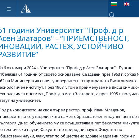
Изберете език
Type 2 or more ch
61 години Университет "Проф. д-р
Асен Златаров" - “ПРИЕМСТВЕНОСТ,
ИНОВАЦИИ, РАСТЕЖ, УСТОЙЧИВО
РАЗВИТИЕ”
а 6 октомври 2024 г. Университет "Проф. д-р Асен Златаров" - Бургас
тбелязва 61 години от своето основаване. Създаден през 1963 г. с Указ
162 на Министерския съвет, университетът стартира като Висш химико-
технологичен институт. През 1968 г. той е преименуван на Висш химико
ехнологичен институт „Проф. д-р Асен Златаров“, а през 1995 г. получав
татут на университет.
Под ръководството на своя първи ректор, проф. Иван Младенов,
университетът се утвърдил като важен образователен и научен център 
България. Днес, обучението му се осъществява в пет факултета: Факулте
по технически науки, Факултет по природни науки, Факултет по
обществени науки, Факултет по обществено здраве и здравни грижи и