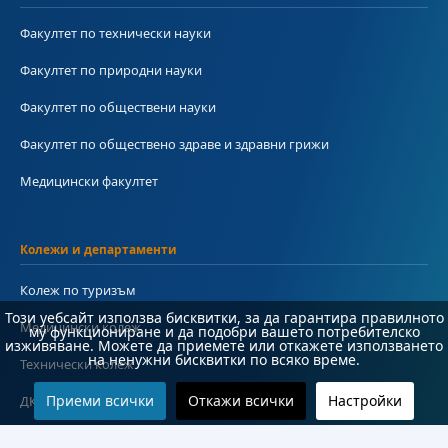
Факултет по технически науки
Факултет по природни науки
Факултет по обществени науки
Факултет по обществено здраве и здравни грижи
Медицински факултет
Колежи и департаменти
Колеж по туризъм
Този уебсайт използва бисквитки, за да гарантира правилното
Медицински колеж
му функциониране и да подобри вашето потребителско
изживяване. Можете да приемете или откажете използването
на ненужни бисквитки по всяко време.
Технически колеж
Приеми всички
Откажи всички
Настройки
ДКПРПС
Департамент по езиково и подготвително обучение