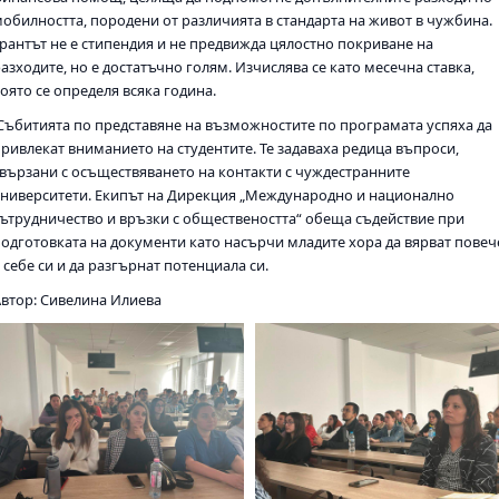
мобилността, породени от различията в стандарта на живот в чужбина.
Грантът не е стипендия и не предвижда цялостно покриване на
азходите, но е достатъчно голям. Изчислява се като месечна ставка,
оято се определя всяка година.
Събитията по представяне на възможностите по програмата успяха да
привлекат вниманието на студентите. Те задаваха редица въпроси,
свързани с осъществяването на контакти с чуждестранните
университети. Екипът на Дирекция „Международно и национално
сътрудничество и връзки с обществеността“ обеща съдействие при
подготовката на документи като насърчи младите хора да вярват повеч
 себе си и да разгърнат потенциала си.
Автор: Сивелина Илиева