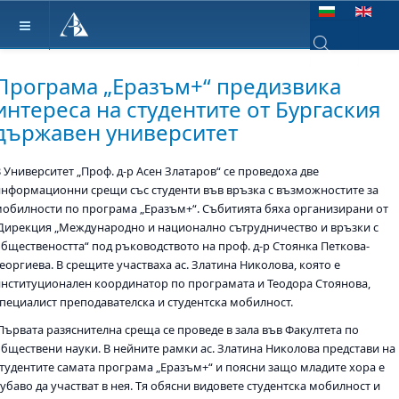
Изберете език
Type 2 or more ch
Програма „Еразъм+“ предизвика
интереса на студентите от Бургаския
държавен университет
 Университет „Проф. д-р Асен Златаров“ се проведоха две
информационни срещи със студенти във връзка с възможностите за
мобилности по програма „Еразъм+“. Събитията бяха организирани от
Дирекция „Международно и национално сътрудничество и връзки с
обществеността“ под ръководството на проф. д-р Стоянка Петкова-
еоргиева. В срещите участваха ас. Златина Николова, която е
институционален координатор по програмата и Теодора Стоянова,
специалист преподавателска и студентска мобилност.
Първата разяснителна среща се проведе в зала във Факултета по
обществени науки. В нейните рамки ас. Златина Николова представи на
студентите самата програма „Еразъм+“ и поясни защо младите хора е
убаво да участват в нея. Тя обясни видовете студентска мобилност и