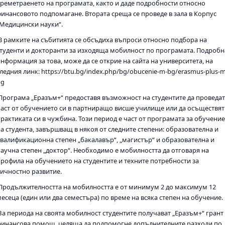
времетраенето на програмата, както и даде подробности относно
финансовото подпомагане. Втората среща се проведе в зала в Корпус
„Медицински науки“.
В рамките на събитията се обсъдиха въпроси относно подбора на
студенти и докторанти за изходяща мобилност по програмата. Подробн
нформация за това, може да се открие на сайта на университета, на
ледния линк: https://btu.bg/index.php/bg/obucenie-m-bg/erasmus-plus-m
bg
Програма „Еразъм+“ предоставя възможност на студентите да проведа
част от обучението си в партниращо висше училище или да осъществят
практиката си в чужбина. Този период е част от програмата за обучени
на студента, завършващ в някоя от следните степени: образователна и
квалификационна степен „бакалавър“, „магистър“ и образователна и
научна степен „доктор“. Необходимо е мобилността да отговаря на
профила на обучението на студентите и техните потребности за
личностно развитие.
Продължителността на мобилността е от минимум 2 до максимум 12
есеца (един или два семестъра) по време на всяка степен на обучение.
За периода на своята мобилност студентите получават „Еразъм+“ грант 
финансова помощ, целяща да подпомогне допълнителните разходи по