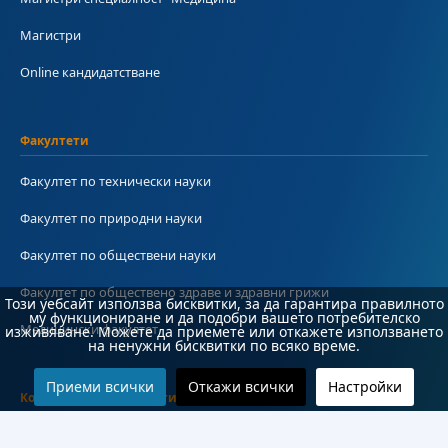
Магистри
Online кандидатстване
Факултети
Факултет по технически науки
Факултет по природни науки
Факултет по обществени науки
Факултет по обществено здраве и здравни грижи
Този уебсайт използва бисквитки, за да гарантира правилното
му функциониране и да подобри вашето потребителско
Медицински факултет
изживяване. Можете да приемете или откажете използването
на ненужни бисквитки по всяко време.
Приеми всички
Откажи всички
Настройки
Колежи и департаменти
Колеж по туризъм