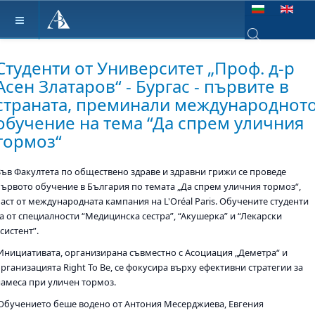
Изберете език
Type 2 or more ch
Студенти от Университет „Проф. д-р
Асен Златаров“ - Бургас - първите в
страната, преминали международнот
обучение на тема “Да спрем уличния
тормоз“
Във Факултета по обществено здраве и здравни грижи се проведе
първото обучение в България по темата „Да спрем уличния тормоз“,
аст от международната кампания на L'Oréal Paris. Обучените студенти
са от специалности “Медицинска сестра”, “Акушерка” и “Лекарски
систент”.
Инициативата, организирана съвместно с Асоциация „Деметра“ и
рганизацията Right To Be, се фокусира върху ефективни стратегии за
намеса при уличен тормоз.
Обучението беше водено от Антония Месерджиева, Евгения