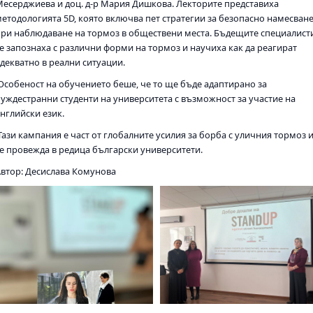
Месерджиева и доц. д-р Мария Дишкова. Лекторите представиха
методологията 5D, която включва пет стратегии за безопасно намесван
при наблюдаване на тормоз в обществени места. Бъдещите специалист
се запознаха с различни форми на тормоз и научиха как да реагират
адекватно в реални ситуации.
Особеност на обучението беше, че то ще бъде адаптирано за
чуждестранни студенти на университета с възможност за участие на
английски език.
Тази кампания е част от глобалните усилия за борба с уличния тормоз 
се провежда в редица български университети.
Автор: Десислава Комунова