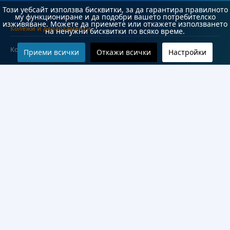
Този уебсайт използва бисквитки, за да гарантира правилното
му функциониране и да подобри вашето потребителско
изживяване. Можете да приемете или откажете използването
Колежи и департаменти
на ненужни бисквитки по всяко време.
Колеж по туризъм
Приеми всички
Откажи всички
Настройки
Медицински колеж
Технически колеж
ДКПРПС
Департамент по езиково и подготвително обучение
Научноизследователски институт
Научни лаборатории
Конкурси
Проекти