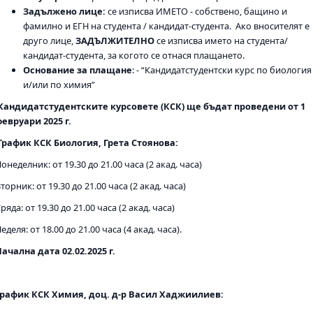
Задължено лице:
се изписва ИМЕТО - собствено, бащино и
фамилно и ЕГН на студента / кандидат-студента. Ако вносителят е
друго лице,
ЗАДЪЛЖИТЕЛНО
се изписва името на студента/
кандидат-студента, за когото се отнася плащането.
Основание за плащане
: - “Кандидатстудентски курс по биология
и/или по химия”
Кандидатстудентските курсовете (КСК) ще бъдат проведени от 1
февруари
202
5
г.
График КСК Биология, Грета Стоянова:
онеделник: от 19.30 до 21.00 часа (2 акад. часа)
торник: от 19.30 до 21.00 часа (2 акад. часа)
ряда: от 19.30 до 21.00 часа (2 акад. часа)
еделя: от 18.00 до 21.00 часа (4 акад. часа).
Начална дата 02.02.2025 г.
График КСК Химия, доц. д-р Васил Хаджиилиев: