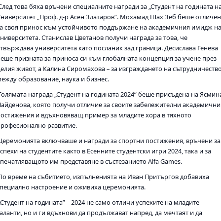
След това бяха връчени специалните награди за „Студент на годината н
Университет „Проф. д-р Асен Златаров“. Мохамад Шах Зеб беше отличе
за своя принос към устойчивото поддържане на академичния имидж н
ниверситета. Станислав Цветанов получи награда за това, че
утвърждава университета като посланик зад граница. Десислава Генева
беше призната за приноса си към глобалната концепция за учене през
целия живот, а Калина Сиромахова – за изграждането на сътрудничеств
между образование, наука и бизнес.
Голямата награда „Студент на годината 2024“ беше присъдена на Ясмин
Найденова, която получи отличие за своите забележителни академични
постижения и вдъхновяващ пример за младите хора в тяхното
професионално развитие.
Церемонията включваше и награди за спортни постижения, връчени за
спехи на студентите както в Есенните студентски игри 2024, така и за
впечатляващото им представяне в състезанието Alfa Games.
По време на събитието, изпълненията на Иван Притъргов добавиха
специално настроение и оживиха церемонията.
Студент на годината” – 2024 не само отличи успехите на младите
аланти, но и ги вдъхнови да продължават напред, да мечтаят и да