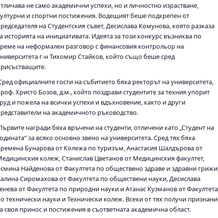
отличава не само академични успехи, но и личностно израстване,
културни и спортни постижения. Водещият беше подкрепен от
председателя на Студентския съвет, Десислава Комунова, която разказа
за историята на инициативата. Идеята за този конкурс възниква по
време на неформален разговор с финансовия контрольор на
университета г-н Тихомир Стайков, който също беше сред
присъстващите.
Сред официалните гости на събитието бяха ректорът на университета,
роф. Христо Бозов, д.м., който поздрави студентите за техния упорит
труд и пожела на всички успехи и вдъхновение, както и други
представители на академичното ръководство.
Първите награди бяха връчени на студенти, отличени като „Студент на
одината“ за всяко основно звено на университета. Сред тях бяха
Кремена Бунарова от Колежа по туризъм, Анастасия Шалдърова от
Медицинския колеж, Станислав Цветанов от Медицинския факултет,
Ясмина Найденова от Факултета по обществено здраве и здравни грижи
Калина Сиромахова от Факултета по обществени науки, Десислава
Генева от Факултета по природни науки и Атанас Кузманов от Факултет
по технически науки и Технически колеж. Всеки от тях получи признани
за своя принос и постижения в съответната академична област.