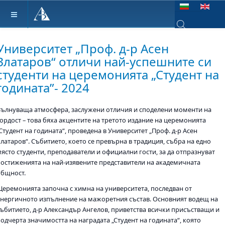
Изберете език
Type 2 or more ch
Университет „Проф. д-р Асен
Златаров“ отличи най-успешните си
студенти на церемонията „Студент на
годината”- 2024
Вълнуваща атмосфера, заслужени отличия и споделени моменти на
гордост – това бяха акцентите на третото издание на церемонията
Студент на годината“, проведена в Университет „Проф. д-р Асен
Златаров“. Събитието, което се превърна в традиция, събра на едно
място студенти, преподаватели и официални гости, за да отпразнуват
постиженията на най-изявените представители на академичната
общност.
Церемонията започна с химна на университета, последван от
енергичното изпълнение на мажоретния състав. Основният водещ на
събитието, д-р Александър Ангелов, приветства всички присъстващи и
подчерта значимостта на наградата „Студент на годината“, която