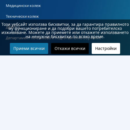
Медицински колеж
Технически колеж
Този уебсайт използва бисквитки, за да гарантира правилното
ДКПРПС
му функциониране и да подобри вашето потребителско
изживяване. Можете да приемете или откажете използването
на ненужни бисквитки по всяко време.
Департамент по езиково и подготвително обучение
Приеми всички
Откажи всички
Настройки
Научноизследователски институт
Научни лаборатории
Конкурси
Проекти
Документи
Информация