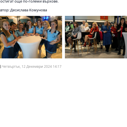
постигат още по-големи върхове.
Автор: Десислава Комунова
Четвъртък, 12 Декември 2024 14:17