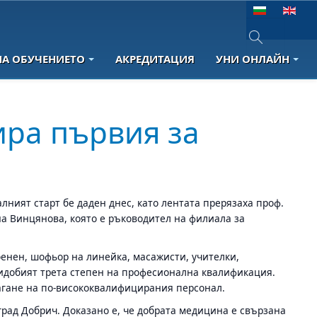
Изберете език
НА ОБУЧЕНИЕТО
АКРЕДИТАЦИЯ
УНИ ОНЛАЙН
Type 2 or more 
ира първия за
лният старт бе даден днес, като лентата прерязаха проф.
на Винцянова, която е ръководител на филиала за
оенен, шофьор на линейка, масажисти, учителки,
 придобият трета степен на професионална квалификация.
агане на по-висококвалифицирания персонал.
град Добрич. Доказано е, че добрата медицина е свързана