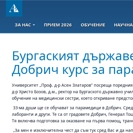
ЗА НАС
ПРИЕМ 2026
ОБУЧЕНИЕ
НАУЧНА
Бургаският държав
Добрич курс за па
Университет „Проф. д-р Асен Златаров” посреща поредния 
д-р Христо Бозов, д.м., ректор на Бургаското държавно 
обучение на медицински сестри, което откриване предсто
33-ма души ще се обучават за парамедици в Добрич. Сред
лаборанти и други. Те са от градовете Добрич, Генерал Т
Тя включва подготовка за оказване на първа помощ, тра
„За мен е изключителна чест да съм тук сред Вас и да на