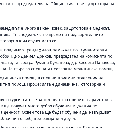
вия екип, председателя на Общинския съвет, директора на
амедикът е много важен човек, защото това е медикът,
янова. Тя сподели, че по време на предварителните
отговорно към обучението си.
в, Владимир Трендафилов, зам.-кмет по „Хуманитарни
обрич, д-р Даниел Донков, председател на комисията по
ицата, гл. сестра Румяна Куманова, д-р Бисерка Пачолова,
тор на Центъра за спешна и неотложна медицинска помощ.
медицинска помощ, в спешни приемни отделения на
ъв тип помощ. Професията е динамична, отговорна и
която курсистите се запознават с основните параметри в
е ще получат много добро обучение и умения по
на дейност. Освен това ще бъдат обучени да извършват
ъбначния стълб, при раждане и други.
 Центъра за спешна медицинска помощ в Бургас и в