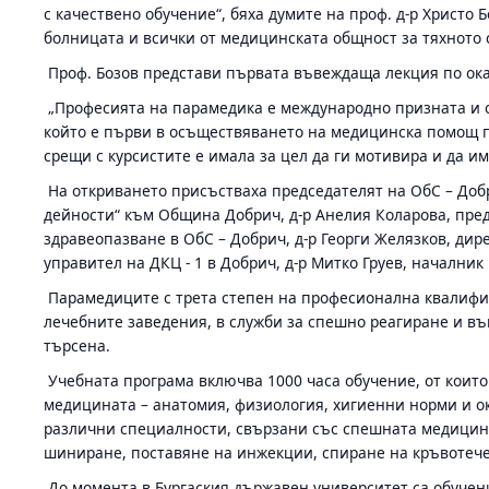
с качествено обучение“, бяха думите на проф. д-р Христо
болницата и всички от медицинската общност за тяхното 
Проф. Бозов представи първата въвеждаща лекция по ок
„Професията на парамедика е международно призната и о
който е първи в осъществяването на медицинска помощ пр
срещи с курсистите е имала за цел да ги мотивира и да им
На откриването присъстваха председателят на ОбС – Доб
дейности“ към Община Добрич, д-р Анелия Коларова, пред
здравеопазване в ОбС – Добрич, д-р Георги Желязков, дире
управител на ДКЦ - 1 в Добрич, д-р Митко Груев, началн
Парамедиците с трета степен на професионална квалифи
лечебните заведения, в служби за спешно реагиране и въ
търсена.
Учебната програма включва 1000 часа обучение, от които 
медицината – анатомия, физиология, хигиенни норми и о
различни специалности, свързани със спешната медицина
шиниране, поставяне на инжекции, спиране на кръвотечен
До момента в Бургаския държавен университет са обучени