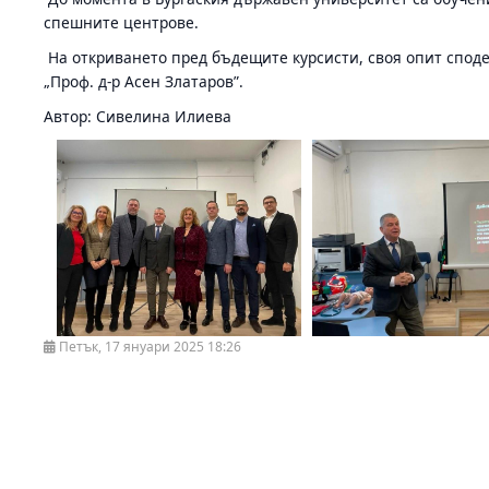
спешните центрове.
На откриването пред бъдещите курсисти, своя опит спод
„Проф. д-р Асен Златаров”.
Автор: Сивелина Илиева
Петък, 17 януари 2025 18:26