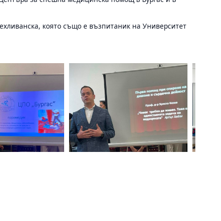
ехливанска, която също е възпитаник на Университет