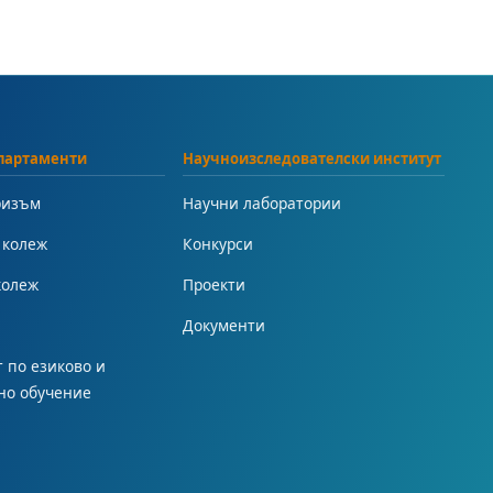
партаменти
Научноизследователски институт
ризъм
Научни лаборатории
 колеж
Конкурси
колеж
Проекти
Документи
 по езиково и
но обучение