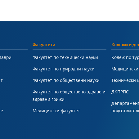
Факултети
Колежи и де
лаври
Факултет по технически науки
Колеж по ту
Факултет по природни науки
Медицински
ст
Факултет по обществени науки
Технически 
Факултет по обществено здраве и
ДКПРПС
здравни грижи
Департамент
не
Медицински факултет
подготвител