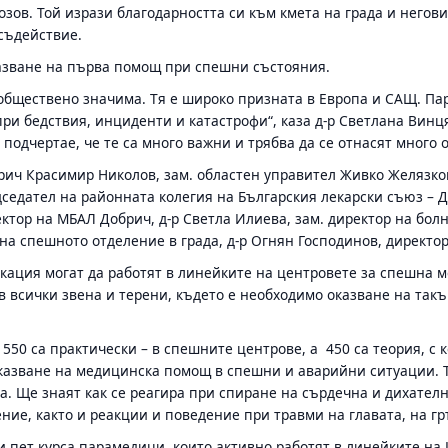
 Бозов. Той изрази благодарността си към кмета на града и него
съдействие.
азване на първа помощ при спешни състояния.
бществено значима. Тя е широко призната в Европа и САЩ. Пар
и бедствия, инциденти и катастрофи“, каза д-р Светлана Винц
 подчертае, че те са много важни и трябва да се отнасят много 
рич Красимир Николов, зам. областен управител Живко Желязко
седател на районната колегия на Българския лекарски съюз – Д
ктор на МБАЛ Добрич, д-р Светла Илиева, зам. директор на болн
ик на спешното отделение в града, д-р Огнян Господинов, дирек
кация могат да работят в линейките на центровете за спешна 
в всички звена и терени, където е необходимо оказване на так
550 са практически – в спешните центрове, а 450 са теория, с 
казване на медицинска помощ в спешни и аварийни ситуации. Т
. Ще знаят как се реагира при спиране на сърдечна и дихател
ие, както и реакции и поведение при травми на главата, на гр
 пет курса парамедици, които активно работят в линейките на