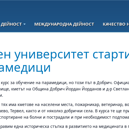
 ДЕЙНОСТ
МЕЖДУНАРОДНА ДЕЙНОСТ
КАЧЕСТВО 
ен университет старт
рамедици
курс за обучение на парамедици, но този път в Добрич. Официа
училище, кметът на Община Добрич Йордан Йорданов и д-р Светла
и.
 тях има кметове на населени места, пожарникар, ветеринар, в
ошево, Тервел, както и от няколко добрички села. В курса те ще
нспортиране на болни и пострадали и при необходимост подпом
правим една историческа стъпка в развитието на медицината в 