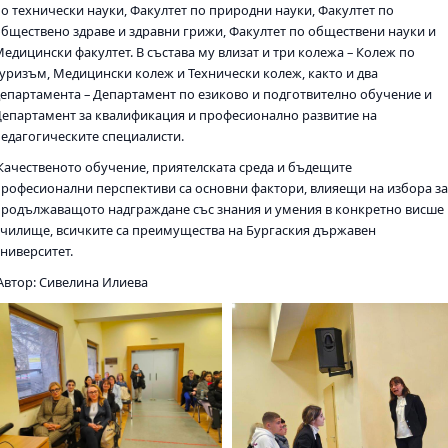
по технически науки, Факултет по природни науки, Факултет по
обществено здраве и здравни грижи, Факултет по обществени науки и
Медицински факултет. В състава му влизат и три колежа – Колеж по
туризъм, Медицински колеж и Технически колеж, както и два
департамента – Департамент по езиково и подготвително обучение и
Департамент за квалификация и професионално развитие на
педагогическите специалисти.
Качественото обучение, приятелската среда и бъдещите
професионални перспективи са основни фактори, влияещи на избора з
продължаващото надграждане със знания и умения в конкретно висше
училище, всичките са преимущества на Бургаския държавен
университет.
Автор: Сивелина Илиева