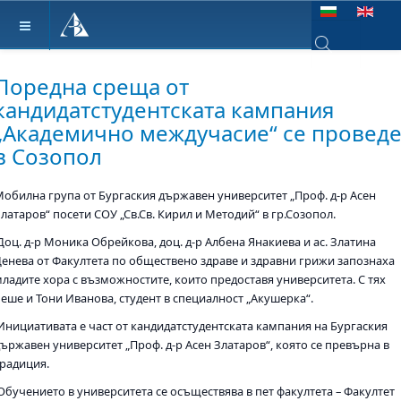
Изберете език
Type 2 or more ch
Поредна среща от
кандидатстудентската кампания
„Академично междучасие“ се провед
в Созопол
Мобилна група от Бургаския държавен университет „Проф. д-р Асен
латаров“ посети СОУ „Св.Св. Кирил и Методий“ в гр.Созопол.
Доц. д-р Моника Обрейкова, доц. д-р Албена Янакиева и ас. Златина
Денева от Факултета по обществено здраве и здравни грижи запознаха
младите хора с възможностите, които предоставя университета. С тях
беше и Тони Иванова, студент в специалност „Акушерка“.
Инициативата е част от кандидатстудентската кампания на Бургаския
държавен университет „Проф. д-р Асен Златаров“, която се превърна в
традиция.
Обучението в университета се осъществява в пет факултета – Факултет