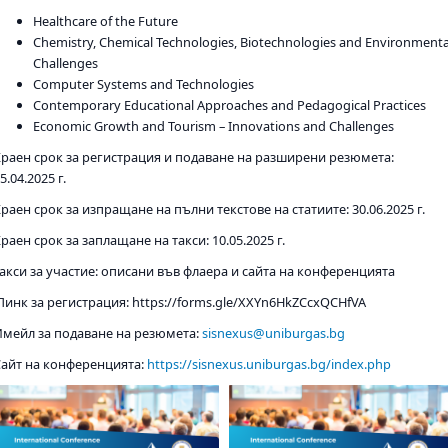
Healthcare of the Future
Chemistry, Chemical Technologies, Biotechnologies and Environmenta
Challenges
Computer Systems and Technologies
Contemporary Educational Approaches and Pedagogical Practices
Economic Growth and Tourism – Innovations and Challenges
Краен срок за регистрация и подаване на разширени резюмета:
5.04.2025 г.
раен срок за изпращане на пълни текстове на статиите: 30.06.2025 г.
раен срок за заплащане на такси: 10.05.2025 г.
Такси за участие: описани във флаера и сайта на конференцията
Линк за регистрация: https://forms.gle/XXYn6HkZCcxQCHfVA
Имейл за подаване на резюмета:
sisnexus@uniburgas.bg
Сайт на конференцията:
https://sisnexus.uniburgas.bg/index.php