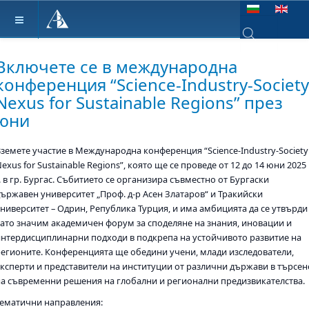
Изберете език
Type 2 or more ch
Включете се в международна
конференция “Science-Industry-Societ
Nexus for Sustainable Regions” през
юни
Вземете участие в Международна конференция “Science-Industry-Society
exus for Sustainable Regions”, която ще се проведе от 12 до 14 юни 2025
. в гр. Бургас. Събитието се организира съвместно от Бургаски
държавен университет „Проф. д-р Асен Златаров“ и Тракийски
университет – Одрин, Република Турция, и има амбицията да се утвърди
като значим академичен форум за споделяне на знания, иновации и
интердисциплинарни подходи в подкрепа на устойчивото развитие на
регионите. Конференцията ще обедини учени, млади изследователи,
експерти и представители на институции от различни държави в търсен
на съвременни решения на глобални и регионални предизвикателства.
Тематични направления: