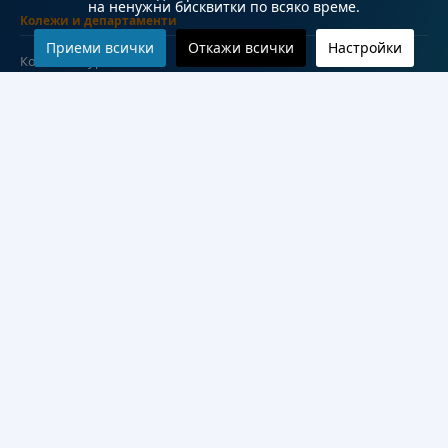
на ненужни бисквитки по всяко време.
Колежи и департаменти
Приеми всички
Откажи всички
Настройки
Колеж по туризъм
Медицински колеж
Технически колеж
ДКПРПС
Департамент по езиково и подготвително обучение
Научноизследователски институт
Научни лаборатории
Конкурси
Проекти
Документи