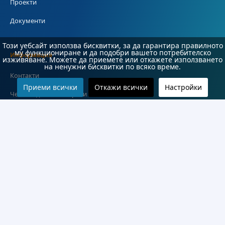
Проекти
Документи
Този уебсайт използва бисквитки, за да гарантира правилното
му функциониране и да подобри вашето потребителско
Информация
изживяване. Можете да приемете или откажете използването
на ненужни бисквитки по всяко време.
Контакти
Приеми всички
Откажи всички
Настройки
Често задавани въпроси
#Студент
Карта на сайта
Декларация за достъпност
© 2026 Бургаски държавен университет "Проф. д-р Асен Златаров". Всички права
запазени.