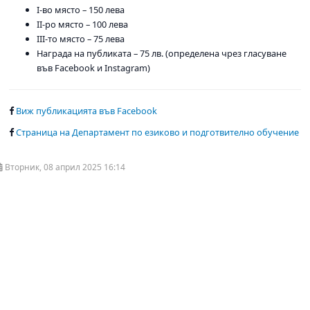
I-во място – 150 лева
II-ро място – 100 лева
III-то място – 75 лева
Награда на публиката – 75 лв. (определена чрез гласуване
във Facebook и Instagram)
Виж публикацията във Facebook
Страница на Департамент по езиково и подготвително обучение
Вторник, 08 април 2025 16:14