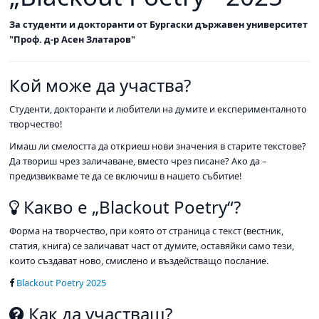
За студенти и докторанти от Бургаски държавен университет
"Проф. д-р Асен Златаров"
Кой може да участва?
Студенти, докторанти и любители на думите и експерименталното
творчество!
Имаш ли смелостта да откриеш нови значения в старите текстове?
Да твориш чрез заличаване, вместо чрез писане? Ако да –
предизвикваме те да се включиш в нашето събитие!
Какво е „Blackout Poetry“?
Форма на творчество, при която от страница с текст (вестник,
статия, книга) се заличават част от думите, оставяйки само тези,
които създават ново, смислено и въздействащо послание.
Blackout Poetry 2025
Как да участваш?