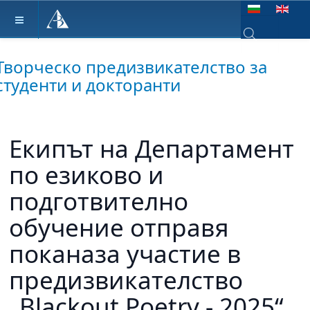
Изберете език
Type 2 or more ch
Творческо предизвикателство за
студенти и докторанти
Екипът на Департамент
по езиково и
подготвително
обучение отправя
поканаза участие в
предизвикателство
„Blackout Poetry - 2025“