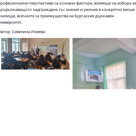
професионални перспективи са основни фактори, влияещи на избора з
продължаващото надграждане със знания и умения в конкретно висше
училище, всичките са преимущества на Бургаския държавен
университет.
Автор: Сивелина Илиева