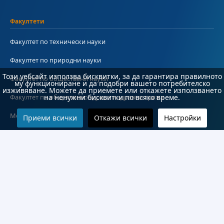
Факултети
Факултет по технически науки
Факултет по природни науки
Този уебсайт използва бисквитки, за да гарантира правилното
Факултет по обществени науки
му функциониране и да подобри вашето потребителско
изживяване. Можете да приемете или откажете използването
Факултет по обществено здраве и здравни грижи
на ненужни бисквитки по всяко време.
Медицински факултет
Приеми всички
Откажи всички
Настройки
Колежи и департаменти
Колеж по туризъм
Медицински колеж
Технически колеж