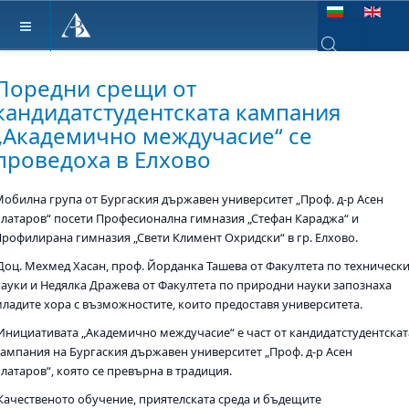
Изберете език
Type 2 or more ch
Поредни срещи от
кандидатстудентската кампания
„Академично междучасие“ се
проведоха в Елхово
Мобилна група от Бургаския държавен университет „Проф. д-р Асен
Златаров“ посети Професионална гимназия „Стефан Караджа“ и
Профилирана гимназия „Свети Климент Охридски“ в гр. Елхово.
Доц. Мехмед Хасан, проф. Йорданка Ташева от Факултета по техническ
науки и Недялка Дражева от Факултета по природни науки запознаха
младите хора с възможностите, които предоставя университета.
Инициативата „Академично междучасие“ е част от кандидатстудентскат
кампания на Бургаския държавен университет „Проф. д-р Асен
латаров“, която се превърна в традиция.
Качественото обучение, приятелската среда и бъдещите