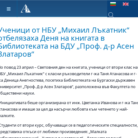
Изберете език
Type 2 or more ch
Ученици от НБУ „Михаил Лъкатник“
отбелязаха Деня на книгата в
Библиотеката на БДУ „Проф. д-р Асен
Златаров“
о повод 23 април – Световния ден на книгата, ученици от втори клас на
НБУ „Михаил Лъкатник“ с класни ръководители г-жа Таня Атанасова и г-
жа Деница Анегностева, посетиха Библиотеката на Бургаски държавен
университет „Проф. Д-р Асен Златаров“, разположена във Факултета по
обществени науки.
Инициативата беше организирана от инж. Цветанка Иванова и г-жа Тан
Атанасова и имаше за цел да насърчи любовта към четенето у най-
малките.
Студенти от втори курс, обучаващи се в педагогическите специалности,
представиха откъси от любими произведения: „Малката
кибритопродавачка“, „Хитрецът и готвачът“, „Дарените години“,