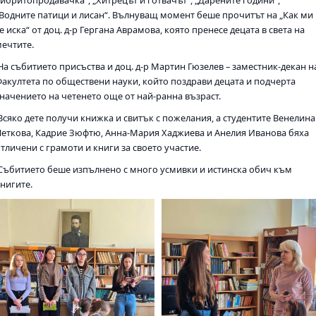
„Водните патици и лисан“. Вълнуващ момент беше прочитът на „Как ми
е иска“ от доц. д-р Гергана Аврамова, която пренесе децата в света на
мечтите.
На събитието присъства и доц. д-р Мартин Гюзелев – заместник-декан н
Факултета по обществени науки, който поздрави децата и подчерта
значението на четенето още от най-ранна възраст.
Всяко дете получи книжка и свитък с пожелания, а студентите Венелина
Петкова, Кадрие Зюфтю, Анна-Мария Хаджиева и Анелия Иванова бяха
тличени с грамоти и книги за своето участие.
Събитието беше изпълнено с много усмивки и истинска обич към
книгите.