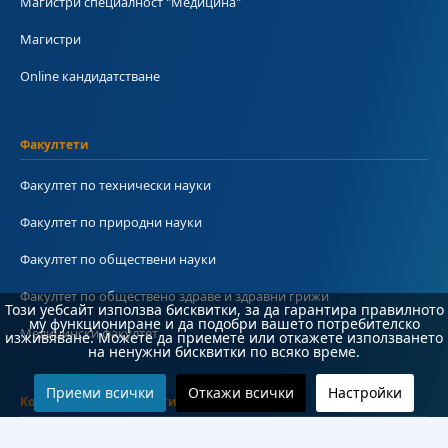
Магистри специалност "Медицина"
Магистри
Online кандидатстване
Факултети
Факултет по технически науки
Факултет по природни науки
Факултет по обществени науки
Факултет по обществено здраве и здравни грижи
Този уебсайт използва бисквитки, за да гарантира правилното
му функциониране и да подобри вашето потребителско
Медицински факултет
изживяване. Можете да приемете или откажете използването
на ненужни бисквитки по всяко време.
Приеми всички
Откажи всички
Настройки
Колежи и департаменти
Колеж по туризъм