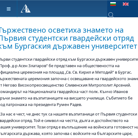
Изберете език
Type 2 or more ch
Тържествено осветиха знамето на
Първия студентски гвардейски отряд
към Бургаския държавен университет
Първи студентски гвардейски отряд към Бургаски държавен университе
„Проф. д-р Асен Златаров“ бе представен на обществеността на
официална церемония на площад „Св. Св. Кирил и Методий“ в Бургас.
Тържествената церемония започна с освещаване на гвардейското знам
от Негово Високопреосвещенство Сливенския Митрополит Арсений.
Командирът на Националната гвардейска част полк. Кънчо Иванов
връчи знамето на възпитаниците на висшето училище. Събитието бе
под патронажа на президента Румен Радев.
За нас е чест, че днес тук са нашите възпитаници от Първия студентски
вардейски отряд. Той е символ на честта, дълга и достойнството на
нашия университет. Този отряд е въплъщение на войнската готовност н
българската държава, която започва с войските на българските царе,