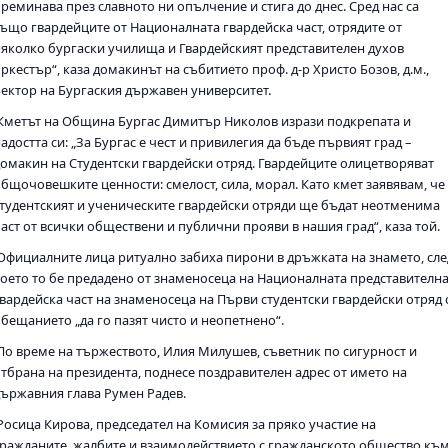
реминава през славното ни опълчение и стига до днес. Сред нас са
също гвардейците от Националната гвардейска част, отрядите от
няколко бургаски училища и Гвардейският представителен духов
ркестър“, каза домакинът на събитието проф. д-р Христо Бозов, д.м.,
ректор на Бургаския държавен университет.
Кметът на Община Бургас Димитър Николов изрази подкрепата и
адостта си: „За Бургас е чест и привилегия да бъде първият град –
домакин на Студентски гвардейски отряд. Гвардейците олицетворяват
общочовешките ценности: смелост, сила, морал. Като кмет заявявам, че
студентският и ученическите гвардейски отряди ще бъдат неотменима
част от всички обществени и публични прояви в нашия град“, каза той.
Официалните лица ритуално забиха пирони в дръжката на знамето, сле
което то бе предадено от знаменосеца на Националната представителн
гвардейска част на знаменосеца на Първи студентски гвардейски отряд 
обещанието „да го пазят чисто и неопетнено“.
По време на тържеството, Илия Милушев, съветник по сигурност и
отбрана на президента, поднесе поздравителен адрес от името на
държавния глава Румен Радев.
Росица Кирова, председател на Комисия за пряко участие на
гражданите, жалбите и взаимодействието с гражданското общество къ