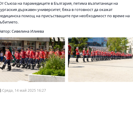
От Съюза на парамедиците в България, петима възпитаници на
Бургаския държавен университет, бяха в готовност да окажат
медицинска помощ на присъстващите при необходимост по време на
събитието.
Автор: Сивелина Илиева
Сряда, 14 май 2025 16:27