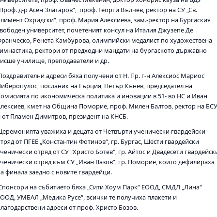
Проф. д-р Асен Златаров“, проф. Георги Вълчев, ректор на СУ „Св.
Климент Охридски“, проф. Мария Алексиева, зам.-ректор на Бургаския
свободен университет, почетеният консул на Италия Джузепе Де
Франческо, Ренета Камбурова, олимпийски медалист по художествена
гимнастика, ректори от предходни мандати на бургаското държавно
висше училище, преподаватели и др.
Поздравителни адреси бяха получени от Н. Пр. г-н Алексиос Мариос
Либеропулос, посланик на Гърция, Петър Кънев, председател на
Комисията по икономическа политика и иновации в 51- во НС и Иван
Алексиев, кмет на Община Поморие, проф. Милен Балтов, ректор на БС
и от Пламен Димитров, президент на КНСБ.
Церемонията уважиха и децата от Четвърти ученически гвардейски
тряд от ПГЕЕ „Константин Фотинов“, гр. Бургас, Шести гвардейски
ченически отряд от СУ "Христо Ботев", гр. Айтос и Двадесети гвардейск
ученически отряд към СУ „Иван Вазов“, гр. Поморие, които дефилираха
на финала заедно с новите гвардейци.
Спонсори на събитието бяха „Сити Хоум Парк“ ЕООД, СМДЛ „Лина“
ЕООД, УМБАЛ „Медика Русе“, всички те получиха плакети и
благодарствени адреси от проф. Христо Бозов.