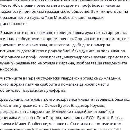
51-вото НС отправи приветствия и подари на проф. Бозов плакет за
отдаденост и принос към гражданското общество. Зам.-министърът на
образованието и науката Таня Михайлова също поздрави
присъстващите.
„Знамето не е просто символ, то олицетворява духа на българщината.
о е знак за обединение и приемственост. С връчването на знамето, вие
риемате не само символа, но и завета – да бъдете пример за
дисциплина, достойнство и родолюбие“, бяха думите на полк. Иванов.
ой поднесе на проф. Бозов плакет „Александровска звезда“, грамота по
случай учредяването на отряда и картина, изобразяваща гвардейската
униформа.
Участниците в Първия студентски гвардейски отряд са 25 младежи,
оито избраха пътя на храбрите и пожелаха да носят с чест и
достойнство гвардейската униформа.
Сред официалните лица, които поздравиха младите гвардейци, бяха ощ
областният управител на Област Бургас Владимир Крумов,
председателят на сдружение „Младежки гвардейски отряди“ д-р
енислава Ангелова, Петя Петрова, началник на РУО – Бургас, Весела
Лечева и Милен Врабевски, членове на Съвета на настоятелите към
университета, проф. Ованес Мекенян, доктор хонорис кауза на БДУ