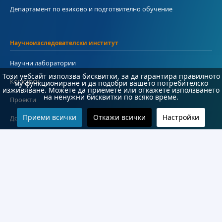
Департамент по езиково и подготвително обучение
Научноизследователски институт
Научни лаборатории
Този уебсайт използва бисквитки, за да гарантира правилното
Конкурси
му функциониране и да подобри вашето потребителско
изживяване. Можете да приемете или откажете използването
на ненужни бисквитки по всяко време.
Проекти
Приеми всички
Откажи всички
Настройки
Документи
Информация
Контакти
Често задавани въпроси
#Студент