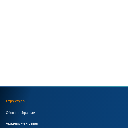
Структура
Общо събрание
Академичен съвет