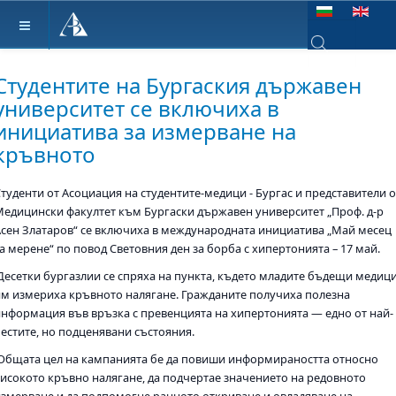
Изберете език
Type 2 or more ch
Студентите на Бургаския държавен
университет се включиха в
инициатива за измерване на
кръвното
Студенти от Асоциация на студентите-медици - Бургас и представители о
Медицински факултет към Бургаски държавен университет „Проф. д-р
Асен Златаров“ се включиха в международната инициатива „Май месец
а мерене“ по повод Световния ден за борба с хипертонията – 17 май.
Десетки бургазлии се спряха на пункта, където младите бъдещи медиц
им измериха кръвното налягане. Гражданите получиха полезна
информация във връзка с превенцията на хипертонията — едно от най-
честите, но подценявани състояния.
Общата цел на кампанията бе да повиши информираността относно
високото кръвно налягане, да подчертае значението на редовното
измерване и да подпомогне ранното откриване и овладяване на