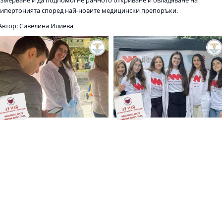
хипертонията според най-новите медицински препоръки.
Автор: Сивелина Илиева