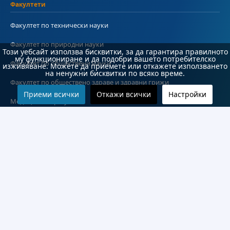
Факултети
Факултет по технически науки
Факултет по природни науки
Този уебсайт използва бисквитки, за да гарантира правилното
му функциониране и да подобри вашето потребителско
Факултет по обществени науки
изживяване. Можете да приемете или откажете използването
на ненужни бисквитки по всяко време.
Факултет по обществено здраве и здравни грижи
Приеми всички
Откажи всички
Настройки
Медицински факултет
Колежи и департаменти
Колеж по туризъм
Медицински колеж
Технически колеж
ДКПРПС