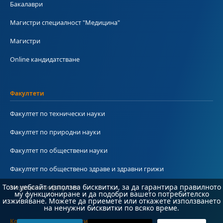
Бакалаври
Магистри специалност "Медицина"
Магистри
Online кандидатстване
Факултети
Факултет по технически науки
Факултет по природни науки
Факултет по обществени науки
Факултет по обществено здраве и здравни грижи
Този уебсайт използва бисквитки, за да гарантира правилното
Медицински факултет
му функциониране и да подобри вашето потребителско
изживяване. Можете да приемете или откажете използването
на ненужни бисквитки по всяко време.
Колежи и департаменти