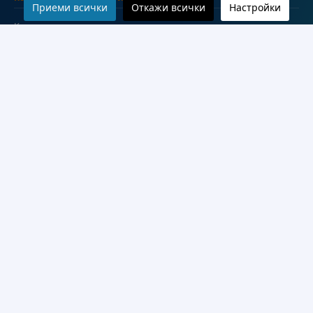
Приеми всички
Откажи всички
Настройки
Колеж по туризъм
Медицински колеж
Технически колеж
ДКПРПС
Департамент по езиково и подготвително обучение
Научноизследователски институт
Научни лаборатории
Конкурси
Проекти
Документи