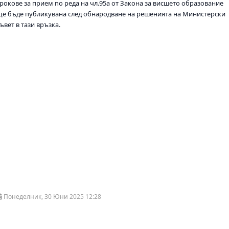
срокове за прием по реда на чл.95а от Закона за висшето образование
ще бъде публикувана след обнародване на решенията на Министерски
ъвет в тази връзка.
Понеделник, 30 Юни 2025 12:28