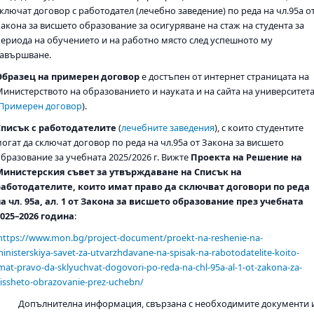
ключат договор с работодател (лечебно заведение) по реда на чл.95а о
Закона за висшето образование за осигуряване на стаж на студента за
периода на обучението и на работно място след успешното му
завършване.
Образец на примерен договор
е достъпен от интернет страницата на
Министерството на образованието и науката и на сайта на университет
Примерен договор
).
Списък с работодателите
(
лечебните заведения
), с които студентите
огат да сключат договор по реда на чл.95а от Закона за висшето
образование за учебната 2025/2026 г. Вижте
Проекта на Решение на
Министерския съвет за утвърждаване на Списък на
работодателите, които имат право да сключват договори по реда
на чл. 95а, ал. 1 от Закона за висшето образование през учебната
2025–2026 година
:
https://www.mon.bg/project-document/proekt-na-reshenie-na-
inisterskiya-savet-za-utvarzhdavane-na-spisak-na-rabotodatelite-koito-
mat-pravo-da-sklyuchvat-dogovori-po-reda-na-chl-95a-al-1-ot-zakona-za-
issheto-obrazovanie-prez-uchebn/
Допълнителна информация, свързана с необходимите документи 