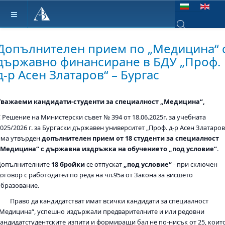
Изберете език
Type 2 or more ch
Допълнителен прием по „Медицина“ 
държавно финансиране в БДУ „Проф.
д-р Асен Златаров“ – Бургас
Уважаеми кандидати-студенти за специалност „Медицина“,
 Решение на Министерски съвет № 394 от 18.06.2025г. за учебната
025/2026 г. за Бургаски държавен университет „Проф. д-р Асен Златаров
има утвърден
допълнителен прием от 18 студенти за специалност
„Медицина“ с държавна издръжка на обучението „под условие“
.
Допълнителните
18 бройки
се отпускат
„под условие“
- при сключен
оговор с работодател по реда на чл.95а от Закона за висшето
образование.
Право да кандидатстват имат всички кандидати за специалност
„Медицина“, успешно издържали предварителните и или редовни
кандидатстудентските изпити и формиращи бал не по-нисък от 25, коит