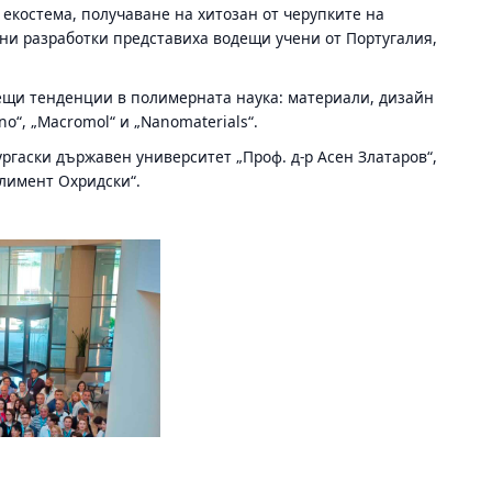
 екостема, получаване на хитозан от черупките на
ни разработки представиха водещи учени от Португалия,
ещи тенденции в полимерната наука: материали, дизайн
o“, „Macromol“ и „Nanomaterials“.
ргаски държавен университет „Проф. д-р Асен Златаров“,
Климент Охридски“.