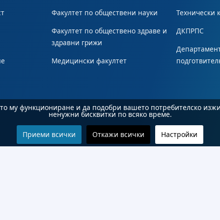
ст
Факултет по обществени науки
Технически 
Факултет по обществено здраве и
ДКПРПС
здравни грижи
Департамент
не
Медицински факултет
подготвител
ното му функциониране и да подобри вашето потребителско изж
ненужни бисквитки по всяко време.
Приеми всички
Откажи всички
Настройки