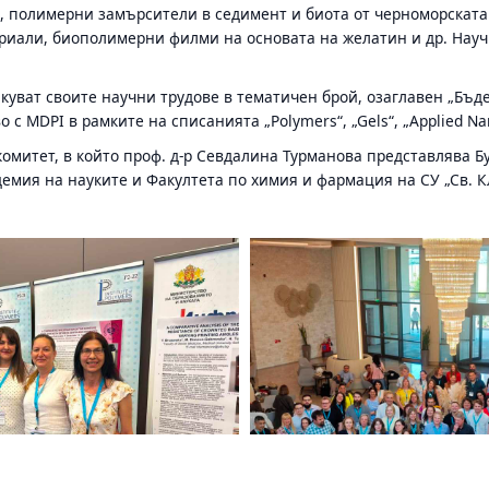
в, полимерни замърсители в седимент и биота от черноморската
ериали, биополимерни филми на основата на желатин и др. Науч
уват своите научни трудове в тематичен брой, озаглавен „Бъд
 MDPI в рамките на списанията „Polymers“, „Gels“, „Applied Nan
омитет, в който проф. д-р Севдалина Турманова представлява Бу
емия на науките и Факултета по химия и фармация на СУ „Св. 