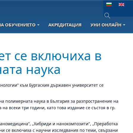
Изберете език
НА ОБУЧЕНИЕТО
АКРЕДИТАЦИЯ
УНИ ОНЛАЙН
Type 2 or more 
ет се включиха в
ата наука
хнологии“ към Бургаския държавен университет се
 на полимерната наука в България за разпространение на
на всеки три години, като това издание се състоя в гр.
наномедицина“, „Хибриди и нанокомпозити“, „Преработка
ни се включиха с научни изследвания по теми, свързани