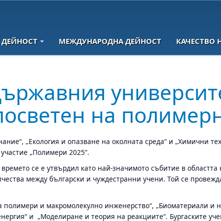
 ДЕЙНОСТ
МЕЖДУНАРОДНА ДЕЙНОСТ
КАЧЕСТВО 
държавния университ
посветен на полимерн
нание“, „Екология и опазване на околната среда“ и „Химични те
участие „Полимери 2025“.
в времето се е утвърдил като най-значимото събитие в областта
чества между български и чуждестранни учени. Той се провежда 
а полимери и макромолекулно инженерство“, „Биоматериали и 
нергия“ и „Моделиране и теория на реакциите“. Бургаските уче