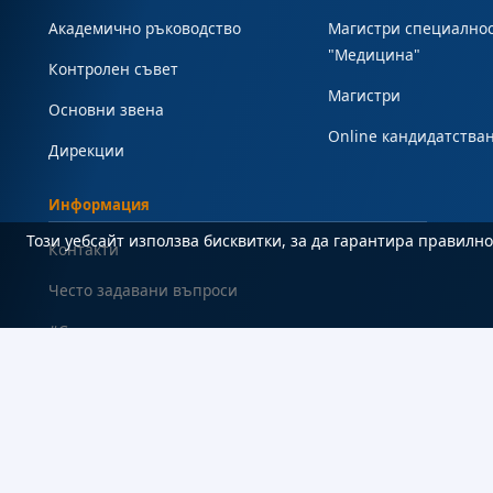
Академично ръководство
Магистри специално
"Медицина"
Контролен съвет
Магистри
Основни звена
Online кандидатства
Дирекции
Информация
Този уебсайт използва бисквитки, за да гарантира правил
Контакти
Често задавани въпроси
#Студент
Карта на сайта
Декларация за достъпност