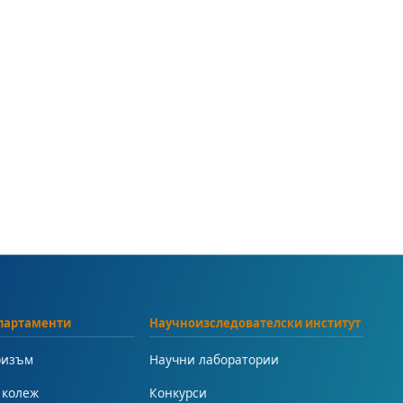
партаменти
Научноизследователски институт
ризъм
Научни лаборатории
 колеж
Конкурси