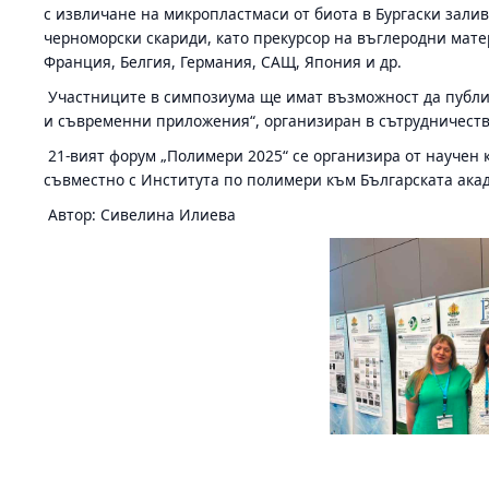
с извличане на микропластмаси от биота в Бургаски зали
черноморски скариди, като прекурсор на въглеродни мат
Франция, Белгия, Германия, САЩ, Япония и др.
Участниците в симпозиума ще имат възможност да публик
и съвременни приложения“, организиран в сътрудничество с
21-вият форум „Полимери 2025“ се организира от научен к
съвместно с Института по полимери към Българската акад
Автор: Сивелина Илиева