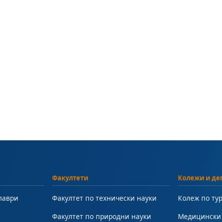
Факултети
Колежи и де
лаври
Факултет по технически науки
Колеж по ту
Факултет по природни науки
Медицински