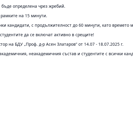
е бъде определена чрез жребий.
 рамките на 15 минути.
ички кандидати, с продължителност до 60 минути, като времето 
студентите да се включат активно в срещите!
р на БДУ „Проф. д-р Асен Златаров“ от 14.07 - 18.07.2025 г.
кадемичния, неакадемичния състав и студентите с всички канди