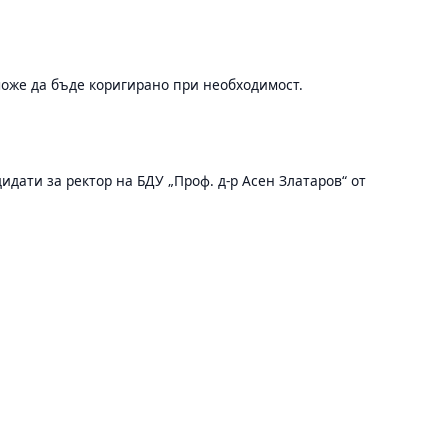
може да бъде коригирано при необходимост.
дати за ректор на БДУ „Проф. д-р Асен Златаров“ от