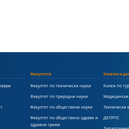
Факултети
Колежи и де
лаври
Факултет по технически науки
Колеж по ту
Факултет по природни науки
Медицински
ст
Факултет по обществени науки
Технически 
Факултет по обществено здраве и
ДКПРПС
здравни грижи
Департамент