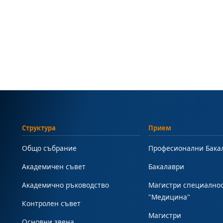
Структура
Прием
Общо събрание
Професионални Бака
Академичен съвет
Бакалаври
Академично ръководство
Магистри специално
"Медицина"
Контролен съвет
Магистри
Основни звена