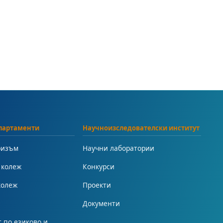
партаменти
Научноизследователски институт
ризъм
Научни лаборатории
 колеж
Конкурси
колеж
Проекти
Документи
 по езиково и