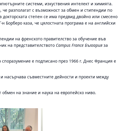
омпютърните системи, изкуствения интелект и химията.
о, че разполагат с възможност за обмен и стипендии по
за докторската степен се има предвид двойно или смесено
-н Борберо каза, че цялостната програма е на английски
пендии на френското правителство за обучение във
рник на представителството
Campus
France
България
за
 споразумение е подписано през 1966 г. Днес Франция е
а и насърчава съвместните дейности и проекти между
т обмен на знание и наука на европейско ниво.