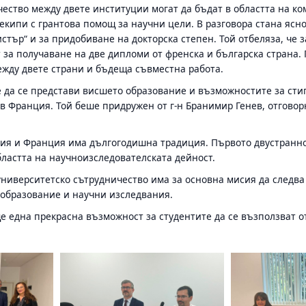
чество между двете институции могат да бъдат в областта на к
екипи с грантова помощ за научни цели. В разговора стана ясн
стър“ и за придобиване на докторска степен. Той отбеляза, че 
за получаване на две дипломи от френска и българска страна. Г
ежду двете страни и бъдеща съвместна работа.
е да се представи висшето образование и възможностите за сти
в Франция. Той беше придружен от г-н Бранимир Генев, отгово
ия и Франция има дългогодишна традиция. Първото двустранно
ластта на научноизследователската дейност.
университетско сътрудничество има за основна мисия да следв
образование и научни изследвания.
е една прекрасна възможност за студентите да се възползват о