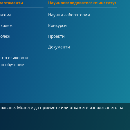
партаменти
Научноизследователски институт
ризъм
Научни лаборатории
 колеж
Конкурси
колеж
Проекти
Документи
 по езиково и
но обучение
ивяване. Можете да приемете или откажете използването на