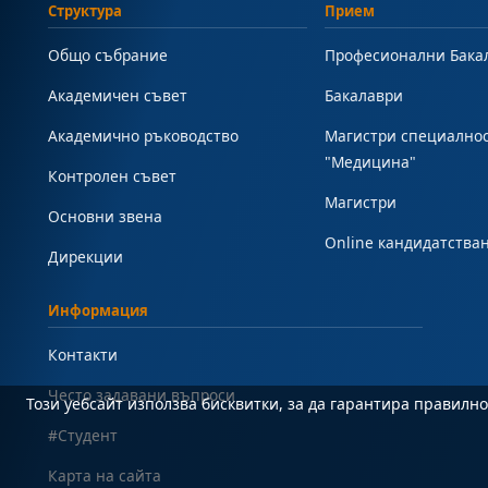
Структура
Прием
Общо събрание
Професионални Бака
Академичен съвет
Бакалаври
Академично ръководство
Магистри специално
"Медицина"
Контролен съвет
Магистри
Основни звена
Online кандидатства
Дирекции
Информация
Контакти
Често задавани въпроси
Този уебсайт използва бисквитки, за да гарантира правил
#Студент
Карта на сайта