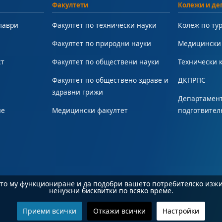
Факултети
Колежи и де
лаври
Факултет по технически науки
Колеж по ту
Факултет по природни науки
Медицински
ст
Факултет по обществени науки
Технически 
Факултет по обществено здраве и
ДКПРПС
здравни грижи
Департамент
не
Медицински факултет
подготвител
ното му функциониране и да подобри вашето потребителско изж
ненужни бисквитки по всяко време.
Приеми всички
Откажи всички
Настройки