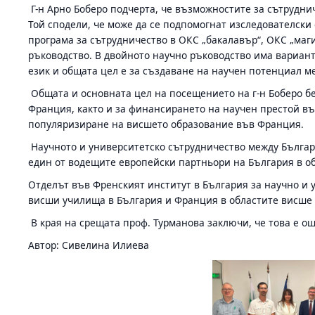
Г-н Арно Боберо подчерта, че възможностите за сътрудни
Той сподели, че може да се подпомогнат изследователски 
програма за сътрудничество в ОКС „бакалавър“, ОКС „маги
ръководство. В двойното научно ръководство има вариант 
език и общата цел е за създаване на научен потенциал м
Общата и основната цел на посещението на г-н Боберо б
Франция, както и за финансирането на научен престой въ
популяризиране на висшето образование във Франция.
Научното и университетско сътрудничество между Българ
един от водещите европейски партньори на България в об
Отделът във Френският институт в България за научно и 
висши училища в България и Франция в областите висше 
В края на срещата проф. Турманова заключи, че това е ощ
Автор: Сивелина Илиева