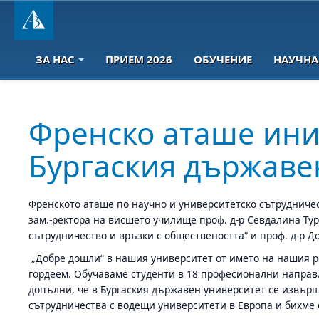
ЗА НАС
ПРИЕМ 2026
ОБУЧЕНИЕ
НАУЧНА
Френско аташе ини
Бургаския държаве
Френското аташе по научно и университетско сътрудничес
зам.-ректора на висшето училище проф. д-р Севдалина Ту
сътрудничество и връзки с обществеността“ и проф. д-р 
„Добре дошли“ в нашия университет от името на нашия рек
гордеем. Обучаваме студенти в 18 професионални направле
допълни, че в Бургаския държавен университет се извър
сътрудничества с водещи университети в Европа и бихме 