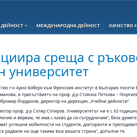
 ДЕЙНОСТ
МЕЖДУНАРОДНА ДЕЙНОСТ
КАЧЕСТВО 
циира среща с ръков
н университет
тво г-н Арно Боберо към Френския институт в България посети 
рманова, в присъствието на проф. д-р Стоянка Петкова – Георг
Добромир Йорданов, директор на дирекция „Учебни дейности“.
тор проф. д-р Сотир Сотиров. Университетът ни е с 62-годишна 
ния и вярвам, че има с какво да си сътрудничим“, бяха думите
шват успешни мобилности на студенти, докторанти и преподава
се радвали на още такива във вашата страна“, допълни тя.