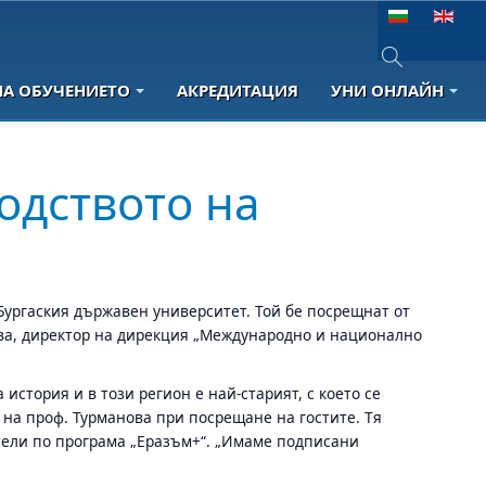
Изберете език
НА ОБУЧЕНИЕТО
АКРЕДИТАЦИЯ
УНИ ОНЛАЙН
Type 2 or more 
одството на
Бургаския държавен университет. Той бе посрещнат от
иева, директор на дирекция „Международно и национално
история и в този регион е най-старият, с което се
 на проф. Турманова при посрещане на гостите. Тя
тели по програма „Еразъм+“. „Имаме подписани