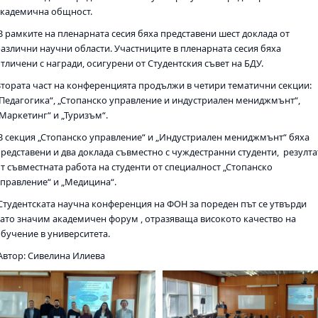
академична общност.
В рамките на пленарната сесия бяха представени шест доклада от
различни научни области. Участниците в пленарната сесия бяха
тличени с награди, осигурени от Студентския съвет на БДУ.
Втората част на конференцията продължи в четири тематични секции:
„Педагогика“, „Стопанско управление и индустриален мениджмънт“,
„Маркетинг“ и „Туризъм“.
В секция „Стопанско управление“ и „Индустриален мениджмънт“ бяха
представени и два доклада съвместно с чуждестранни студенти, резулта
от съвместната работа на студенти от специалност „Стопанско
управление“ и „Медицина“.
Студентската научна конференция на ФОН за пореден път се утвърди
като значим академичен форум , отразяваща високото качество на
обучение в университета.
Автор: Сивелина Илиева