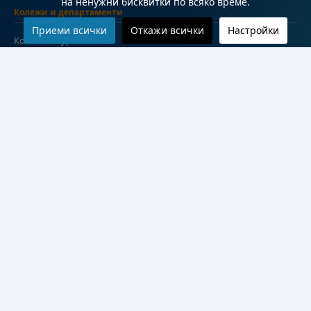
на ненужни бисквитки по всяко време.
Колежи и департаменти
Приеми всички
Откажи всички
Настройки
Колеж по туризъм
Медицински колеж
Технически колеж
ДКПРПС
Департамент по езиково и подготвително обучение
Научноизследователски институт
Научни лаборатории
Конкурси
Проекти
Документи