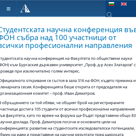
Изберете език
Type 2 or more ch
Студентската научна конференция въ
ФОН събра над 100 участници от
всички професионални направления
Студентската научна конференция на Факултета по обществени науки
(ФОН) към Бургаския държавен университет „Проф. д-р Асен Златаров“ с
проведе при изключително голям интерес.
Официалното откриване се състоя в зала 316 на ФОН, където премина и
пленарната сесия. Конференцията беше открита от председателя на
организационния комитет – проф. Иван Димитров.
В обръщението си той обяви, че общият брой на регистрираните
участници достига 105 студенти от всички професионални направления
във факултета, като по време на форума ще бъдат представени общо 83
научни доклада. Проф. Димитров посочи и основните цели на
конференцията: развитие на студентските изследователски потенциали,
обмен на идеи и представяне на научни резултати пред широката