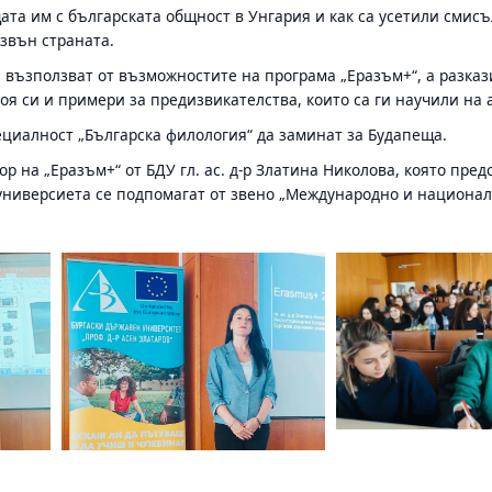
та им с българската общност в Унгария и как са усетили смисъл
звън страната.
 възползват от възможностите на програма „Еразъм+“, а разкази
оя си и примери за предизвикателства, които са ги научили на
ециалност „Българска филология“ да заминат за Будапеща.
р на „Еразъм+“ от БДУ гл. ас. д-р Златина Николова, която пр
 универсиета се подпомагат от звено „Международно и национал