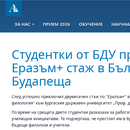
ЗА НАС
ПРИЕМ 2026
ОБУЧЕНИЕ
НАУЧНА
Студентки от БДУ п
Еразъм+ стаж в Бъл
Будапеща
След успешно приключил двумесечен стаж по "Еразъм+” в
филология“ към Бургаския държавен университет „Проф. д
По време на срещата двете студентки разказаха за работа
училищни инициативи. Те подчертаха, че престоят им в Бу
бъдещи филолози и учители.