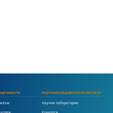
партаменти
Научноизследователски институт
ризъм
Научни лаборатории
 колеж
Конкурси