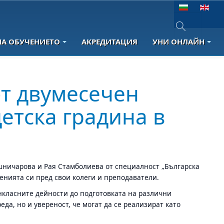
Изберете език
НА ОБУЧЕНИЕТО
АКРЕДИТАЦИЯ
УНИ ОНЛАЙН
Type 2 or more 
от двумесечен
етска градина в
шничарова и Рая Стамболиева от специалност „Българска
енията си пред свои колеги и преподаватели.
ънкласните дейности до подготовката на различни
да, но и увереност, че могат да се реализират като