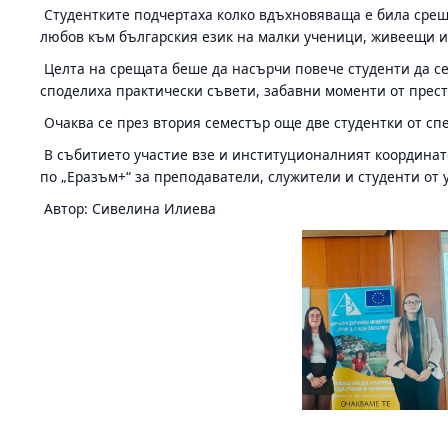
Студентките подчертаха колко вдъхновяваща е била среща
любов към българския език на малки ученици, живеещи и
Целта на срещата беше да насърчи повече студенти да се
споделиха практически съвети, забавни моменти от прест
Очаква се през втория семестър още две студентки от сп
В събитието участие взе и институционалният координато
по „Еразъм+“ за преподаватели, служители и студенти от
Автор: Сивелина Илиева