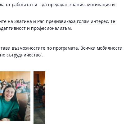
а от работата си – да предадат знания, мотивация и
те на Златина и Рая предизвикаха голям интерес. Те
 адаптивност и професионализъм.
едстави възможностите по програмата. Всички мобилности
но сътрудничество“.