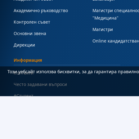
Академично ръководство
Магистри специално
"Медицина"
Контролен съвет
Магистри
Основни звена
Online кандидатства
Дирекции
Информация
Този уебсайт използва бисквитки, за да гарантира правил
Контакти
Често задавани въпроси
#Студент
Карта на сайта
Декларация за достъпност