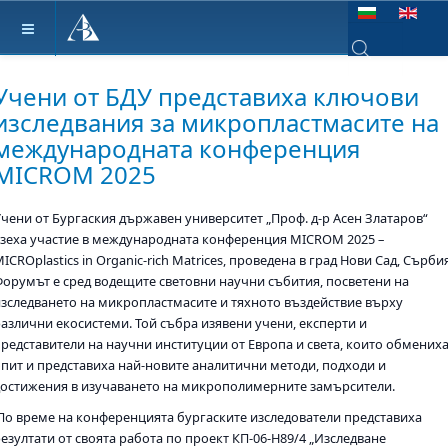
Изберете език
Type 2 or more ch
Учени от БДУ представиха ключови
изследвания за микропластмасите на
международната конференция
MICROM 2025
Учени от Бургаския държавен университет „Проф. д-р Асен Златаров“
взеха участие в международната конференция MICROM 2025 –
ICROplastics in Organic-rich Matrices, проведена в град Нови Сад, Сърби
Форумът е сред водещите световни научни събития, посветени на
изследването на микропластмасите и тяхното въздействие върху
различни екосистеми. Той събра изявени учени, експерти и
представители на научни институции от Европа и света, които обмених
опит и представиха най-новите аналитични методи, подходи и
достижения в изучаването на микрополимерните замърсители.
По време на конференцията бургаските изследователи представиха
езултати от своята работа по проект КП-06-Н89/4 „Изследване