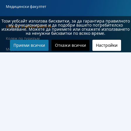
Медицински факултет
Този уебсайт използва бисквитки, за да гарантира правилното
му функциониране и да подобри вашето потребителско
Колежи и департаменти
изживяване. Можете да приемете или откажете използването
на ненужни бисквитки по всяко време.
Колеж по туризъм
Приеми всички
Откажи всички
Настройки
Медицински колеж
Технически колеж
ДКПРПС
Департамент по езиково и подготвително обучение
Научноизследователски институт
Научни лаборатории
Конкурси