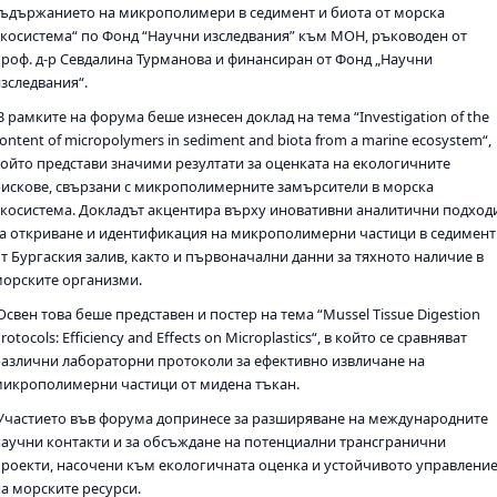
съдържанието на микрополимери в седимент и биота от морска
екосистема“ по Фонд “Научни изследвания” към МОН, ръководен от
проф. д-р Севдалина Турманова и финансиран от Фонд „Научни
изследвания“.
 рамките на форума беше изнесен доклад на тема “Investigation of the
ontent of micropolymers in sediment and biota from a marine ecosystem“,
който представи значими резултати за оценката на екологичните
рискове, свързани с микрополимерните замърсители в морска
екосистема. Докладът акцентира върху иновативни аналитични подход
за откриване и идентификация на микрополимерни частици в седимент
от Бургаския залив, както и първоначални данни за тяхното наличие в
морските организми.
свен това беше представен и постер на тема “Mussel Tissue Digestion
rotocols: Efficiency and Effects on Microplastics“, в който се сравняват
различни лабораторни протоколи за ефективно извличане на
микрополимерни частици от мидена тъкан.
Участието във форума допринесе за разширяване на международните
научни контакти и за обсъждане на потенциални трансгранични
проекти, насочени към екологичната оценка и устойчивото управлени
на морските ресурси.