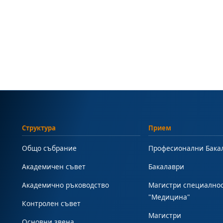
Структура
Прием
Общо събрание
Професионални Бака
Академичен съвет
Бакалаври
Академично ръководство
Магистри специално
"Медицина"
Контролен съвет
Магистри
Основни звена