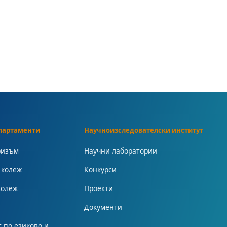
партаменти
Научноизследователски институт
ризъм
Научни лаборатории
 колеж
Конкурси
колеж
Проекти
Документи
 по езиково и