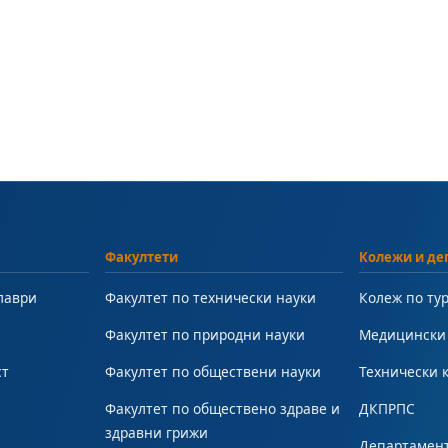
Факултети
Колежи и де
лаври
Факултет по технически науки
Колеж по ту
Факултет по природни науки
Медицински
ст
Факултет по обществени науки
Технически 
Факултет по обществено здраве и
ДКПРПС
здравни грижи
Департамент