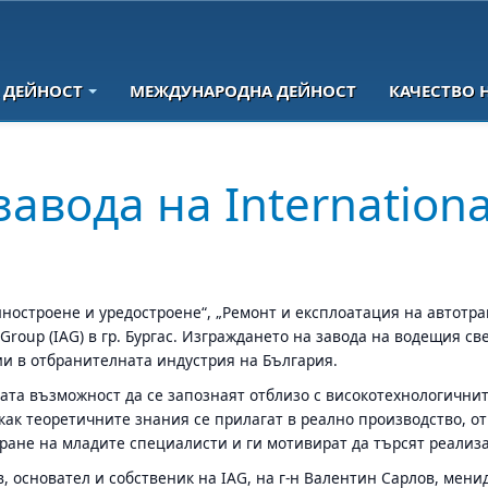
 ДЕЙНОСТ
МЕЖДУНАРОДНА ДЕЙНОСТ
КАЧЕСТВО 
завода на Internation
ностроене и уредостроене“, „Ремонт и експлоатация на автотра
 Group (IAG) в гр. Бургас. Изграждането на завода на водещия
ии в отбранителната индустрия на България.
та възможност да се запознаят отблизо с високотехнологичнит
как теоретичните знания се прилагат в реално производство, о
не на младите специалисти и ги мотивират да търсят реализац
, основател и собственик на IAG, на г-н Валентин Сарлов, менид