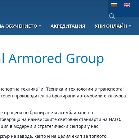
Изберете език
НА ОБУЧЕНИЕТО
АКРЕДИТАЦИЯ
УНИ ОНЛАЙН
Type 2 or more 
al Armored Group
нспортна техника“ и „Техника и технологии в транспорта“
 световен производител на бронирани автомобили е ключова
е процеси по брониране и асемблиране на
тговарящо на най-високите световни стандарти на НАТО.
ия в модерни и стратегически сектори у нас.
жър на завода, както и на целия екип за топлото