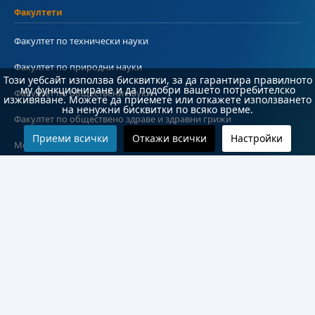
Факултети
Факултет по технически науки
Факултет по природни науки
Този уебсайт използва бисквитки, за да гарантира правилното
му функциониране и да подобри вашето потребителско
Факултет по обществени науки
изживяване. Можете да приемете или откажете използването
на ненужни бисквитки по всяко време.
Факултет по обществено здраве и здравни грижи
Приеми всички
Откажи всички
Настройки
Медицински факултет
Колежи и департаменти
Колеж по туризъм
Медицински колеж
Технически колеж
ДКПРПС