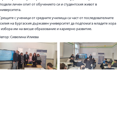
сподели личен опит от обучението си и студентския живот в
университета.
Срещите с ученици от средните училища са част от последователните
усилия на Бургаския държавен университет да подпомага младите хора
в избора им на висше образование и кариерно развитие.
Автор: Сивелина Илиева