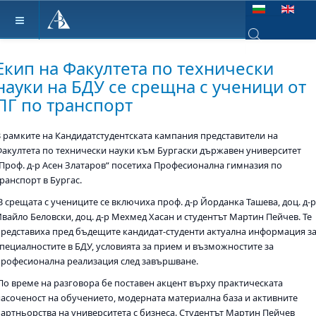
Изберете език
Type 2 or more ch
Екип на Факултета по технически
науки на БДУ се срещна с ученици от
ПГ по транспорт
В рамките на Кандидатстудентската кампания представители на
Факултета по технически науки към Бургаски държавен университет
„Проф. д-р Асен Златаров“ посетиха Професионална гимназия по
ранспорт в Бургас.
В срещата с учениците се включиха проф. д-р Йорданка Ташева, доц. д-
Ивайло Беловски, доц. д-р Мехмед Хасан и студентът Мартин Пейчев. Те
представиха пред бъдещите кандидат-студенти актуална информация з
специалностите в БДУ, условията за прием и възможностите за
професионална реализация след завършване.
По време на разговора бе поставен акцент върху практическата
насоченост на обучението, модерната материална база и активните
партньорства на университета с бизнеса. Студентът Мартин Пейчев