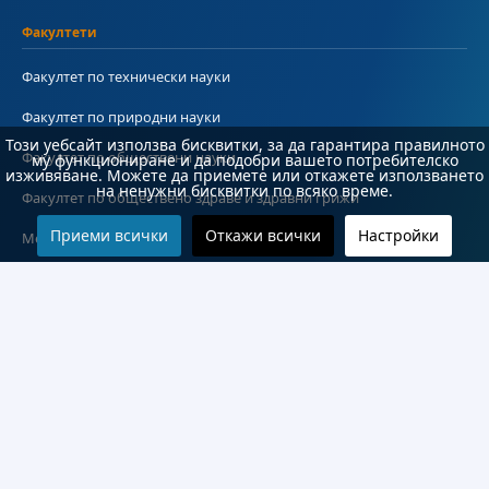
Факултети
Факултет по технически науки
Факултет по природни науки
Този уебсайт използва бисквитки, за да гарантира правилното
Факултет по обществени науки
му функциониране и да подобри вашето потребителско
изживяване. Можете да приемете или откажете използването
на ненужни бисквитки по всяко време.
Факултет по обществено здраве и здравни грижи
Приеми всички
Откажи всички
Настройки
Медицински факултет
Колежи и департаменти
Колеж по туризъм
Медицински колеж
Технически колеж
ДКПРПС