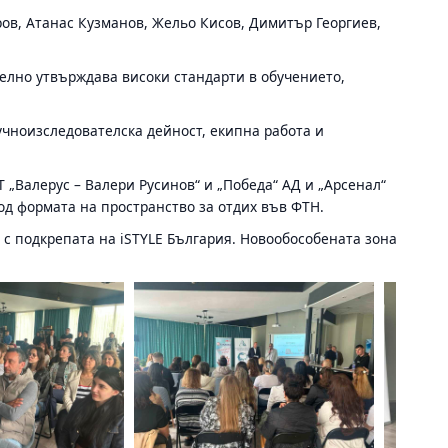
ов, Атанас Кузманов, Жельо Кисов, Димитър Георгиев,
елно утвърждава високи стандарти в обучението,
учноизследователска дейност, екипна работа и
 „Валерус – Валери Русинов“ и „Победа“ АД и „Арсенал“
од формата на пространство за отдих във ФТН.
с подкрепата на iSTYLE България. Новообособената зона