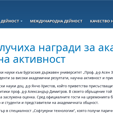
 ДЕЙНОСТ
МЕЖДУНАРОДНА ДЕЙНОСТ
КАЧЕСТВО 
олучиха награди за а
на активност
и науки към Бургаския държавен университет „Проф. д-р Асен 
уденти за високи академични резултати, научна активност и пр
ки науки доц. д-р Янчо Христов, който приветства присъстващи
литики проф. д-р Александър Димитров. В своето обръщение той 
та заслужена оценка. Сред официалните гости на церемонията б
о и студенти и представители на академичната общност.
р в специалност „Софтуерни технологии“, която получи парична