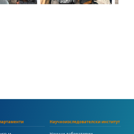
партаменти
Научноизследователски институт
ризъм
Научни лаборатории