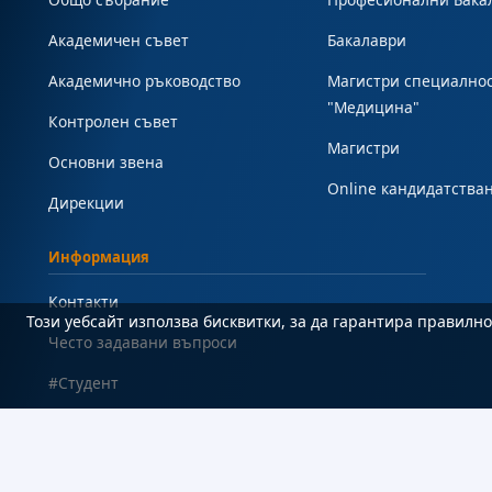
Академичен съвет
Бакалаври
Академично ръководство
Магистри специално
"Медицина"
Контролен съвет
Магистри
Основни звена
Online кандидатства
Дирекции
Информация
Контакти
Този уебсайт използва бисквитки, за да гарантира правил
Често задавани въпроси
#Студент
Карта на сайта
Декларация за достъпност