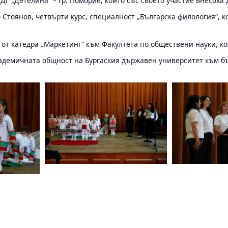
ДГ „Детелина“ – гр. Поморие, които със своето участие внесох
Стоянов, четвърти курс, специалност „Българска филология“, к
 от катедра „Маркетинг“ към Факултета по обществени науки, к
демичната общност на Бургаския държавен университет към бъл
.