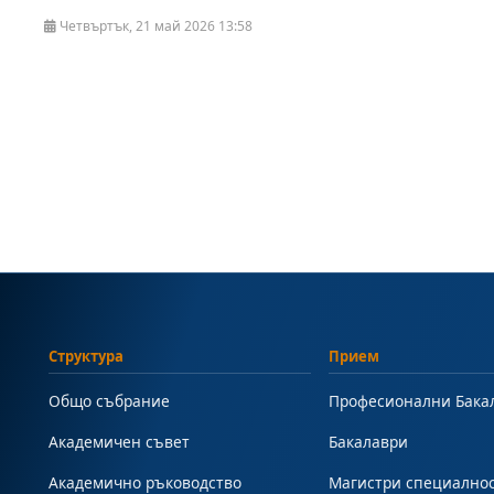
Четвъртък, 21 май 2026 13:58
Структура
Прием
Общо събрание
Професионални Бака
Академичен съвет
Бакалаври
Академично ръководство
Магистри специално