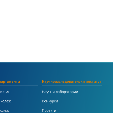
партаменти
Научноизследователски институт
ризъм
Научни лаборатории
 колеж
Конкурси
колеж
Проекти