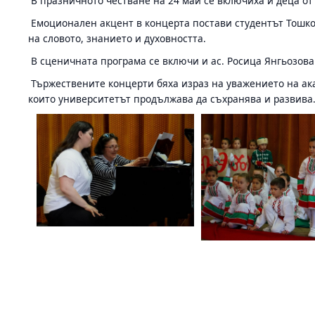
В празничното честване на 24 май се включиха и деца от 
Емоционален акцент в концерта постави студентът Тошко 
на словото, знанието и духовността.
В сценичната програма се включи и ас. Росица Янгьозова
Тържествените концерти бяха израз на уважението на ака
които университетът продължава да съхранява и развива