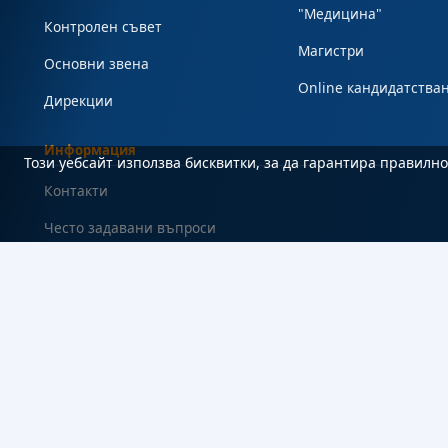
"Медицина"
Контролен съвет
Магистри
Основни звена
Online кандидатства
Дирекции
Информация
Този уебсайт използва бисквитки, за да гарантира правил
Контакти
Често задавани въпроси
#Студент
Карта на сайта
Декларация за достъпност