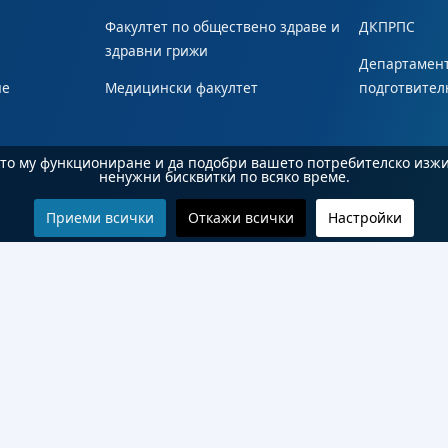
Факултет по обществено здраве и
ДКПРПС
здравни грижи
Департамент
не
Медицински факултет
подготвител
ното му функциониране и да подобри вашето потребителско изж
ненужни бисквитки по всяко време.
Приеми всички
Откажи всички
Настройки
© 2026 Бургаски държавен университет "Проф. д-р Асен Златаров". Всички права запазени.