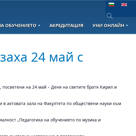
Изберете език
НА ОБУЧЕНИЕТО
АКРЕДИТАЦИЯ
УНИ ОНЛАЙН
Type 2 or more 
заха 24 май с
 посветени на 24 май – Деня на светите братя Кирил и
и в актовата зала на Факултета по обществени науки към
циалност „Педагогика на обучението по музика и