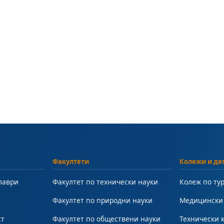
Факултети
Колежи и де
лаври
Факултет по технически науки
Колеж по ту
Факултет по природни науки
Медицински
ст
Факултет по обществени науки
Технически 