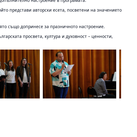
а допълнително настроение в програмата.
ойто представи авторски есета, посветени на значението
оято също допринесе за празничното настроение.
гарската просвета, култура и духовност – ценности,