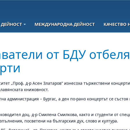
 ДЕЙНОСТ
МЕЖДУНАРОДНА ДЕЙНОСТ
КАЧЕСТВО 
ватели от БДУ отбеля
рти
итет „Проф. д-р Асен Златаров“ изнесоха тържествени концерти,
 славянската книжовност.
на администрация – Бургас, а ден по-рано концертът се състоя 
ъководител доц. д-р Смилена Смилкова, както и студенти от спе
пълнения, посветени на българския дух, слово и култура.