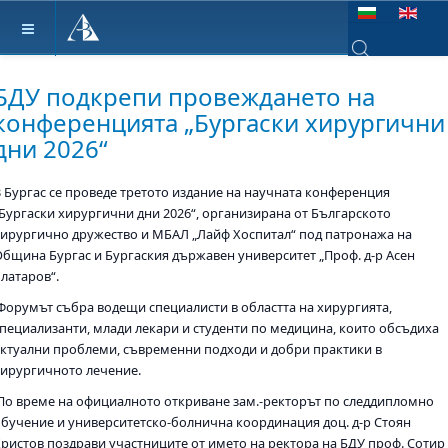
Изберете език
Type 2 or more ch
БДУ подкрепи провеждането на
конференцията „Бургаски хирургични
дни 2026“
В Бургас се проведе третото издание на научната конференция
„Бургаски хирургични дни 2026“, организирана от Българското
хирургично дружество и МБАЛ „Лайф Хоспитал“ под патронажа на
Община Бургас и Бургаския държавен университет „Проф. д-р Асен
Златаров“.
Форумът събра водещи специалисти в областта на хирургията,
специализанти, млади лекари и студенти по медицина, които обсъдиха
актуални проблеми, съвременни подходи и добри практики в
хирургичното лечение.
По време на официалното откриване зам.-ректорът по следдипломно
обучение и университетско-болнична координация доц. д-р Стоян
Христов поздрави участниците от името на ректора на БДУ проф. Сотир