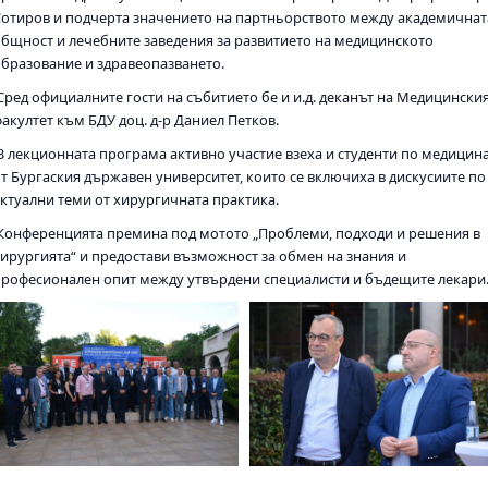
Сотиров и подчерта значението на партньорството между академичнат
общност и лечебните заведения за развитието на медицинското
образование и здравеопазването.
Сред официалните гости на събитието бе и и.д. деканът на Медицински
факултет към БДУ доц. д-р Даниел Петков.
В лекционната програма активно участие взеха и студенти по медицин
от Бургаския държавен университет, които се включиха в дискусиите по
актуални теми от хирургичната практика.
Конференцията премина под мотото „Проблеми, подходи и решения в
хирургията“ и предостави възможност за обмен на знания и
професионален опит между утвърдени специалисти и бъдещите лекари