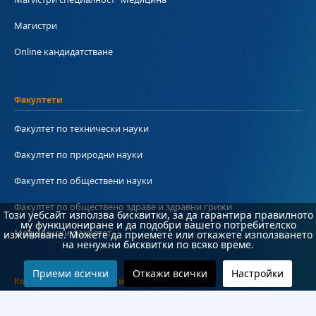
Магистри
Online кандидатстване
Факултети
Факултет по технически науки
Факултет по природни науки
Факултет по обществени науки
Факултет по обществено здраве и здравни грижи
Този уебсайт използва бисквитки, за да гарантира правилното
му функциониране и да подобри вашето потребителско
Медицински факултет
изживяване. Можете да приемете или откажете използването
на ненужни бисквитки по всяко време.
Приеми всички
Откажи всички
Настройки
Колежи и департаменти
Колеж по туризъм