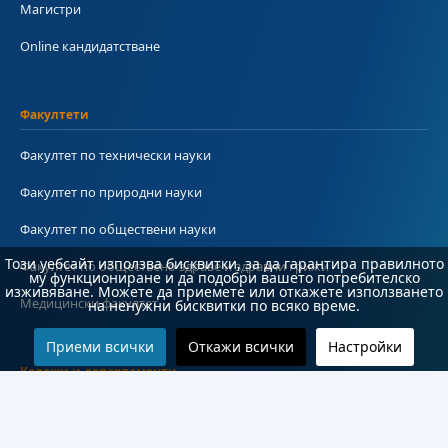
Магистри
Online кандидатстване
Факултети
Факултет по технически науки
Факултет по природни науки
Факултет по обществени науки
Този уебсайт използва бисквитки, за да гарантира правилното
Факултет по обществено здраве и здравни грижи
му функциониране и да подобри вашето потребителско
изживяване. Можете да приемете или откажете използването
Медицински факултет
на ненужни бисквитки по всяко време.
Приеми всички
Откажи всички
Настройки
Колежи и департаменти
Колеж по туризъм