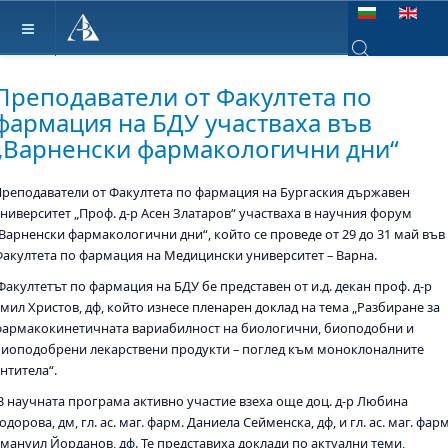
Изберете език
Type 2 or more ch
Преподаватели от Факултета по
фармация на БДУ участваха във
„Варненски фармакологични дни“
Преподаватели от Факултета по фармация на Бургаския държавен
университет „Проф. д-р Асен Златаров“ участваха в научния форум
„Варненски фармакологични дни“, който се проведе от 29 до 31 май във
Факултета по фармация на Медицински университет – Варна.
акултетът по фармация на БДУ бе представен от и.д. декан проф. д-р
Емил Христов, дф, който изнесе пленарен доклад на тема „Разбиране за
фармакокинетичната вариабилност на биологични, биоподобни и
биоподобрени лекарствени продукти – поглед към моноклоналните
нтитела“.
В научната програма активно участие взеха още доц. д-р Любина
одорова, дм, гл. ас. маг. фарм. Даниела Сейменска, дф, и гл. ас. маг. фарм
Емануил Йорданов, дф. Те представиха доклади по актуални теми,