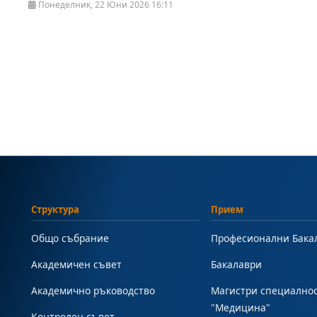
Понеделник, 22 Юни 2026 16:11
Структура
Прием
Общо събрание
Професионални Бака
Академичен съвет
Бакалаври
Академично ръководство
Магистри специално
"Медицина"
Контролен съвет