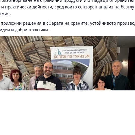
оползотворяване на странични продукти и отпадъци от хранител
 и практически дейности, сред които сензорен анализ на безглу
амия.
приложни решения в сферата на храните, устойчивото произво
идеи и добри практики.