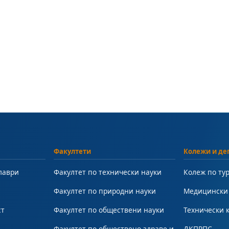
Факултети
Колежи и де
лаври
Факултет по технически науки
Колеж по ту
Факултет по природни науки
Медицински
ст
Факултет по обществени науки
Технически 
Факултет по обществено здраве и
ДКПРПС