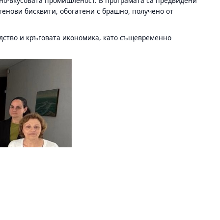
но-вкусовата промишленост. В програмата са предвидени
тенови бисквити, обогатени с брашно, получено от
дство и кръговата икономика, като същевременно