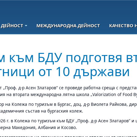
 ДЕЙНОСТ
МЕЖДУНАРОДНА ДЕЙНОСТ
КАЧЕСТВО 
м към БДУ подготвя 
тници от 10 държави
 „Проф. д-р Асен Златаров“ се проведе работна среща с предст
 на втората международна лятна школа „Valorization of Food By
ор на Колежа по туризъм в Бургас, доц. д-р Виолета Райкова, ди
академичния състав на бургаския колеж.
26 г. в Колежа по туризъм към БДУ „Проф. д-р Асен Златаров“ и
верна Македония, Албания и Косово.