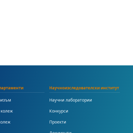
партаменти
Научноизследователски институт
ризъм
Научни лаборатории
 колеж
Конкурси
колеж
Проекти
Документи