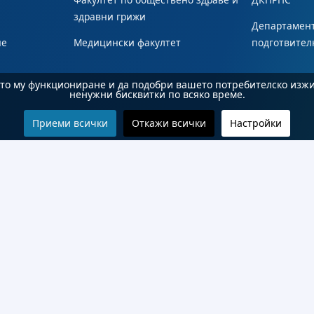
здравни грижи
Департамент
не
Медицински факултет
подготвител
ното му функциониране и да подобри вашето потребителско изж
ненужни бисквитки по всяко време.
Приеми всички
Откажи всички
Настройки
© 2026 Бургаски държавен университет "Проф. д-р Асен Златаров". Всички права запазени.