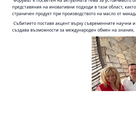
Форумът е посветен на актуалната тема за устойчивото 
представяния на иновативни подходи в тази област, както
страничен продукт при производството на масло от макад
Събитието поставя акцент върху съвременните научни и 
създава възможности за международен обмен на знания, 