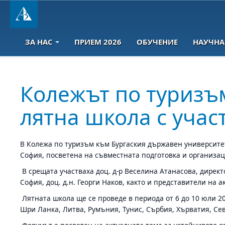
ЗА НАС
ПРИЕМ 2026
ОБУЧЕНИЕ
НАУЧНА
Колежът по туризъ
лятна школа с учас
В Колежа по туризъм към Бургаския държавен университет
София, посветена на съвместната подготовка и организация
В срещата участваха доц. д-р Веселина Атанасова, директ
София, доц. д.н. Георги Наков, както и представители на 
Лятната школа ще се проведе в периода от 6 до 10 юли 20
Шри Ланка, Литва, Румъния, Тунис, Сърбия, Хърватия, Се