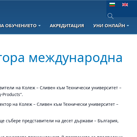
Изберете език
НА ОБУЧЕНИЕТО
АКРЕДИТАЦИЯ
УНИ ОНЛАЙН
Type 2 or more 
втора международна
авители на Колеж – Сливен към Технически университет –
-Products“.
ректор на Колеж – Сливен към Технически университет –
 ще събере представители на десет държави – България,